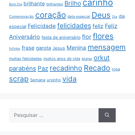
carinho
Brilho
brilhante
brilhantes
Bom Dia
coração
Deus
dia
data especial
Comemoração
Dia
felicidades
Feliz
Felicidade
feliz
especial
flores
Aniversário
flor
festa de aniversário
mensagem
Menina
frase
garota
Jesus
fofinho
orkut
muitas felicidades
muitos anos de vida
Mulher
Recado
recadinho
parabéns
Paz
rosa
scrap
vida
Semana
ursinho
Pesquisar
por: