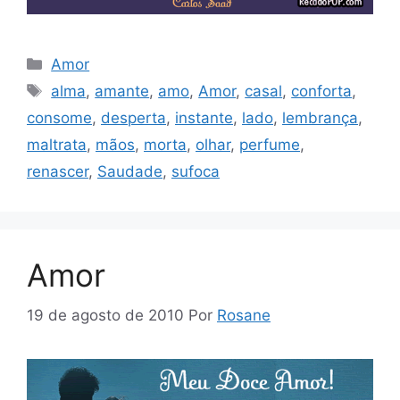
Categorias
Amor
Tags
alma
,
amante
,
amo
,
Amor
,
casal
,
conforta
,
consome
,
desperta
,
instante
,
lado
,
lembrança
,
maltrata
,
mãos
,
morta
,
olhar
,
perfume
,
renascer
,
Saudade
,
sufoca
Amor
19 de agosto de 2010
Por
Rosane