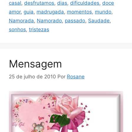
casal
,
desfrutamos
,
dias
,
dificuldades
,
doce
amor
,
guia
,
madrugada
,
momentos
,
mundo
,
Namorada
,
Namorado
,
passado
,
Saudade
,
sonhos
,
tristezas
Mensagem
25 de julho de 2010
Por
Rosane