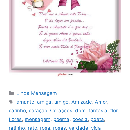
Categorias
Linda Mensagem
Tags
amante
,
amiga
,
amigo
,
Amizade
,
Amor
,
carinho
,
coração
,
Corações
,
dom
,
fantasia
,
flor
,
flores
,
mensagem
,
poema
,
poesia
,
poeta
,
ratinho
,
rato
,
rosa
,
rosas
,
verdade
,
vida