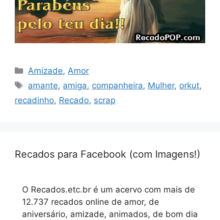
Categorias
Amizade
,
Amor
Tags
amante
,
amiga
,
companheira
,
Mulher
,
orkut
,
recadinho
,
Recado
,
scrap
Recados para Facebook (com Imagens!)
O Recados.etc.br é um acervo com mais de
12.737 recados online de amor, de
aniversário, amizade, animados, de bom dia