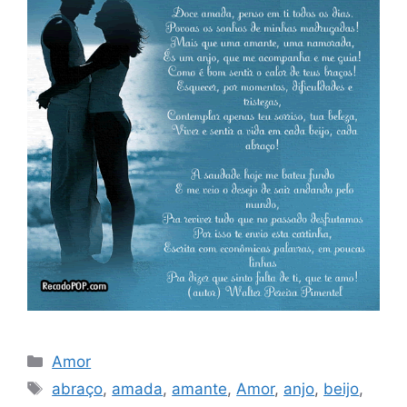
Categorias
Amor
Tags
abraço
,
amada
,
amante
,
Amor
,
anjo
,
beijo
,