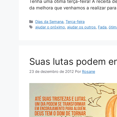
Tenha uma ótima terça-feira! A receita d
da melhora que venhamos a realizar para 
Categorias
Dias da Semana
,
Terça-feira
Tags
ajudar o próximo
,
ajudar os outros
,
Fada
,
ótim
Suas lutas podem en
23 de dezembro de 2012
Por
Rosane