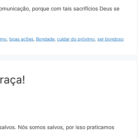
omunicação, porque com tais sacrifícios Deus se
imo
,
boas ações
,
Bondade
,
cuidar do próximo
,
ser bondoso
raça!
alvos. Nós somos salvos, por isso praticamos