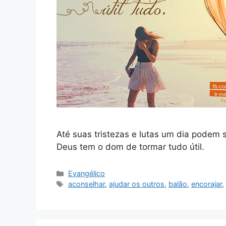
Até suas tristezas e lutas um dia podem
Deus tem o dom de tormar tudo útil.
Categorias
Evangélico
Tags
aconselhar
,
ajudar os outros
,
balão
,
encorajar