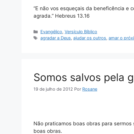
“E não vos esqueçais da beneficência e c
agrada.” Hebreus 13.16
Categorias
Evangélico
,
Versículo Bíblico
Tags
agradar a Deus
,
ajudar os outros
,
amar o próx
Somos salvos pela g
19 de julho de 2012
Por
Rosane
Não praticamos boas obras para sermos s
boas obras.