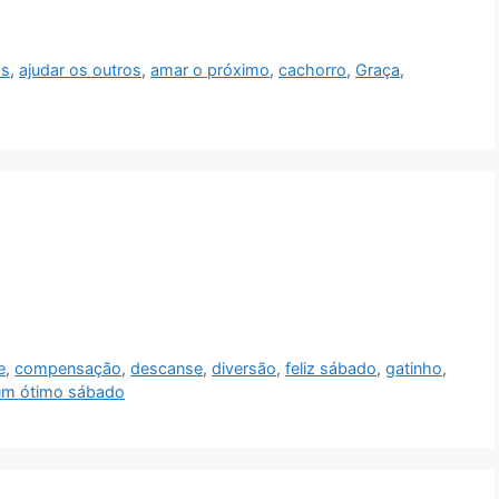
os
,
ajudar os outros
,
amar o próximo
,
cachorro
,
Graça
,
e
,
compensação
,
descanse
,
diversão
,
feliz sábado
,
gatinho
,
um ótimo sábado