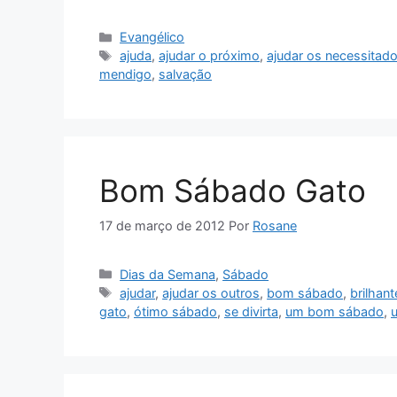
Categorias
Evangélico
Tags
ajuda
,
ajudar o próximo
,
ajudar os necessitad
mendigo
,
salvação
Bom Sábado Gato
17 de março de 2012
Por
Rosane
Categorias
Dias da Semana
,
Sábado
Tags
ajudar
,
ajudar os outros
,
bom sábado
,
brilhant
gato
,
ótimo sábado
,
se divirta
,
um bom sábado
,