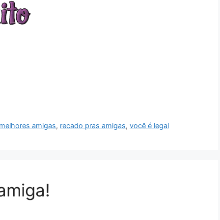
melhores amigas
,
recado pras amigas
,
você é legal
 amiga!