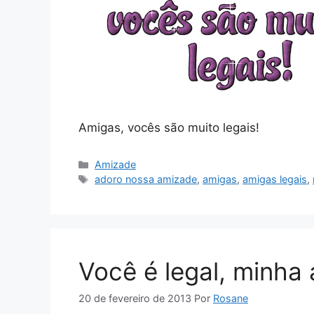
Amigas, vocês são muito legais!
Categorias
Amizade
Tags
adoro nossa amizade
,
amigas
,
amigas legais
,
Você é legal, minha
20 de fevereiro de 2013
Por
Rosane