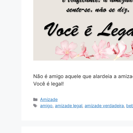
Não é amigo aquele que alardeia a amizad
Você é legal!
Categorias
Amizade
Tags
amigo
,
amizade legal
,
amizade verdadeira
,
be