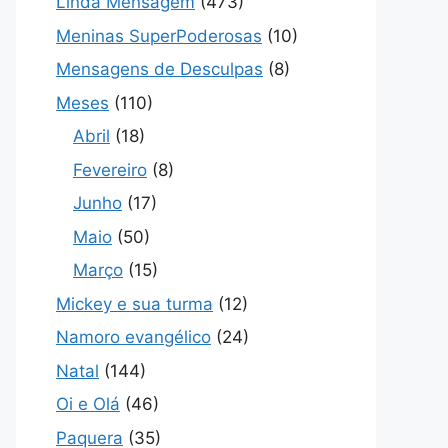
Linda Mensagem
(473)
Meninas SuperPoderosas
(10)
Mensagens de Desculpas
(8)
Meses
(110)
Abril
(18)
Fevereiro
(8)
Junho
(17)
Maio
(50)
Março
(15)
Mickey e sua turma
(12)
Namoro evangélico
(24)
Natal
(144)
Oi e Olá
(46)
Paquera
(35)