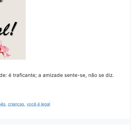
e: é traficante; a amizade sente-se, não se diz.
bês
,
crianças
,
você é legal