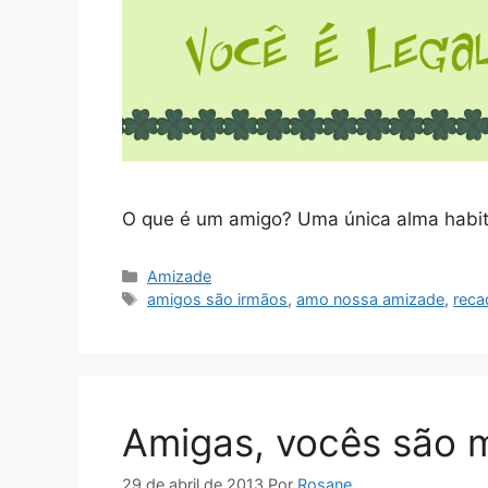
O que é um amigo? Uma única alma habita
Categorias
Amizade
Tags
amigos são irmãos
,
amo nossa amizade
,
reca
Amigas, vocês são m
29 de abril de 2013
Por
Rosane