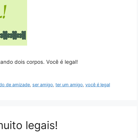
ndo dois corpos. Você é legal!
do de amizade
,
ser amigo
,
ter um amigo
,
você é legal
uito legais!