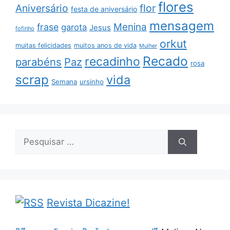
flores
Aniversário
flor
festa de aniversário
mensagem
Menina
frase
garota
Jesus
fofinho
orkut
muitas felicidades
muitos anos de vida
Mulher
Recado
recadinho
parabéns
Paz
rosa
scrap
vida
Semana
ursinho
Pesquisar
por:
Revista Dicazine!