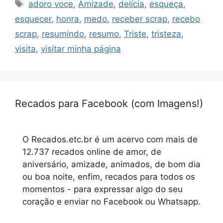
Tags
adoro voce
,
Amizade
,
delícia
,
esqueça
,
esquecer
,
honra
,
medo
,
receber scrap
,
recebo
scrap
,
resumindo
,
resumo
,
Triste
,
tristeza
,
visita
,
visitar minha página
Recados para Facebook (com Imagens!)
O Recados.etc.br é um acervo com mais de
12.737 recados online de amor, de
aniversário, amizade, animados, de bom dia
ou boa noite, enfim, recados para todos os
momentos - para expressar algo do seu
coração e enviar no Facebook ou Whatsapp.