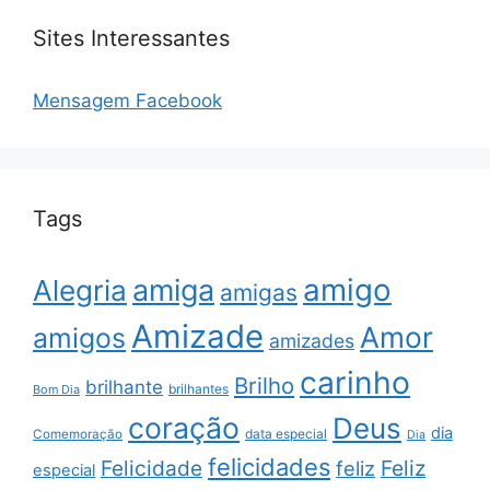
Sites Interessantes
Mensagem Facebook
Tags
amigo
amiga
Alegria
amigas
Amizade
Amor
amigos
amizades
carinho
Brilho
brilhante
brilhantes
Bom Dia
coração
Deus
dia
data especial
Comemoração
Dia
felicidades
Feliz
Felicidade
feliz
especial