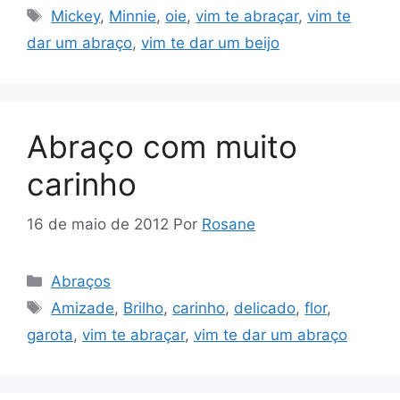
Tags
Mickey
,
Minnie
,
oie
,
vim te abraçar
,
vim te
dar um abraço
,
vim te dar um beijo
Abraço com muito
carinho
16 de maio de 2012
Por
Rosane
Categorias
Abraços
Tags
Amizade
,
Brilho
,
carinho
,
delicado
,
flor
,
garota
,
vim te abraçar
,
vim te dar um abraço