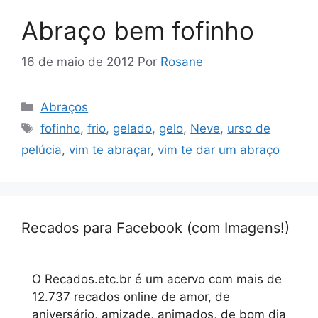
Abraço bem fofinho
16 de maio de 2012
Por
Rosane
Categorias
Abraços
Tags
fofinho
,
frio
,
gelado
,
gelo
,
Neve
,
urso de
pelúcia
,
vim te abraçar
,
vim te dar um abraço
Recados para Facebook (com Imagens!)
O Recados.etc.br é um acervo com mais de
12.737 recados online de amor, de
aniversário, amizade, animados, de bom dia