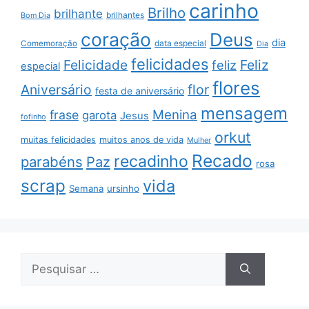
carinho
Brilho
brilhante
brilhantes
Bom Dia
coração
Deus
dia
data especial
Comemoração
Dia
felicidades
Feliz
Felicidade
feliz
especial
flores
Aniversário
flor
festa de aniversário
mensagem
Menina
frase
garota
Jesus
fofinho
orkut
muitas felicidades
muitos anos de vida
Mulher
Recado
recadinho
parabéns
Paz
rosa
scrap
vida
Semana
ursinho
Pesquisar
por: