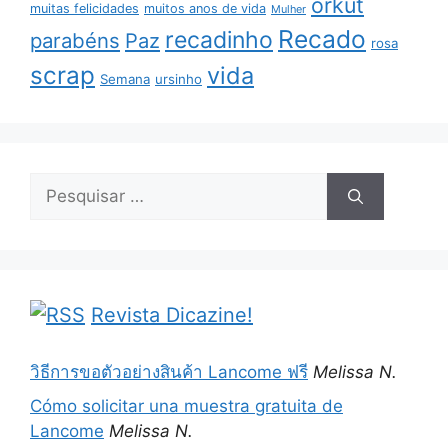
orkut
muitas felicidades
muitos anos de vida
Mulher
Recado
recadinho
parabéns
Paz
rosa
scrap
vida
Semana
ursinho
Pesquisar
por:
Revista Dicazine!
วิธีการขอตัวอย่างสินค้า Lancome ฟรี
Melissa N.
Cómo solicitar una muestra gratuita de
Lancome
Melissa N.