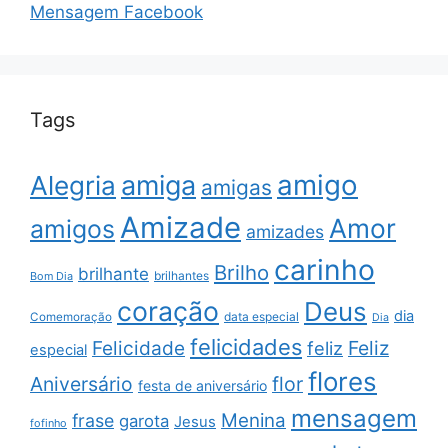
Mensagem Facebook
Tags
amigo
amiga
Alegria
amigas
Amizade
Amor
amigos
amizades
carinho
Brilho
brilhante
brilhantes
Bom Dia
coração
Deus
dia
data especial
Comemoração
Dia
felicidades
Feliz
Felicidade
feliz
especial
flores
Aniversário
flor
festa de aniversário
mensagem
Menina
frase
garota
Jesus
fofinho