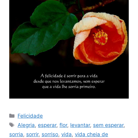
Categorias
Felicidade
Tags
Alegria
,
esperar
,
flor
,
levantar
,
sem esperar
,
sorria
,
sorrir
,
sorriso
,
vida
,
vida cheia de