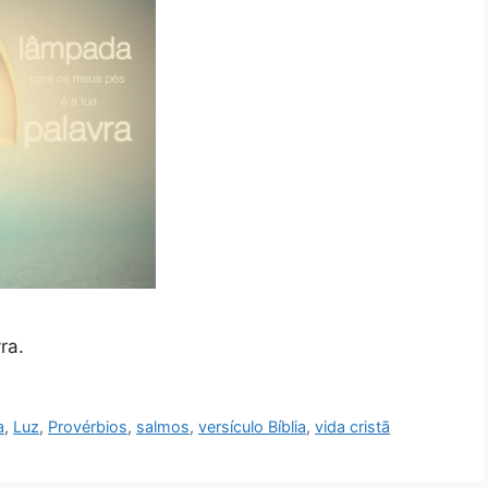
ra.
a
,
Luz
,
Provérbios
,
salmos
,
versículo Bíblia
,
vida cristã