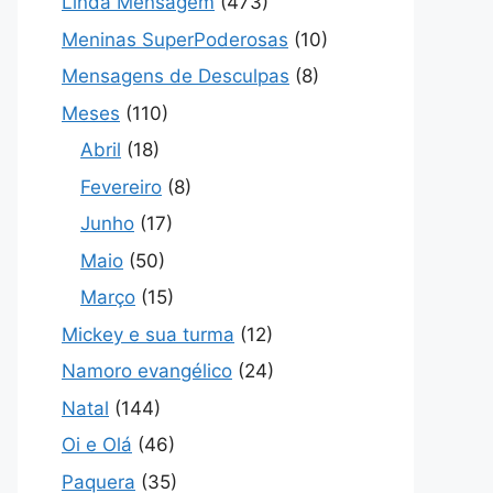
Linda Mensagem
(473)
Meninas SuperPoderosas
(10)
Mensagens de Desculpas
(8)
Meses
(110)
Abril
(18)
Fevereiro
(8)
Junho
(17)
Maio
(50)
Março
(15)
Mickey e sua turma
(12)
Namoro evangélico
(24)
Natal
(144)
Oi e Olá
(46)
Paquera
(35)