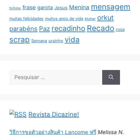
mensagem
Menina
frase
garota
Jesus
fofinho
orkut
muitas felicidades
muitos anos de vida
Mulher
Recado
recadinho
parabéns
Paz
rosa
scrap
vida
Semana
ursinho
Pesquisar
por:
Revista Dicazine!
วิธีการขอตัวอย่างสินค้า Lancome ฟรี
Melissa N.