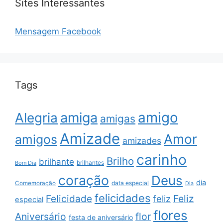
Sites Interessantes
Mensagem Facebook
Tags
amigo
amiga
Alegria
amigas
Amizade
Amor
amigos
amizades
carinho
Brilho
brilhante
brilhantes
Bom Dia
coração
Deus
dia
data especial
Comemoração
Dia
felicidades
Feliz
Felicidade
feliz
especial
flores
Aniversário
flor
festa de aniversário