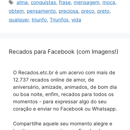
Tags
alma
,
conquistas
,
frase
,
mensagem
,
moça
,
obtem
,
pensamento
,
preciosa
,
preço
,
preto
,
qualquer
,
triunfo
,
Triunfos
,
vida
Recados para Facebook (com Imagens!)
O Recados.etc.br é um acervo com mais de
12.737 recados online de amor, de
aniversário, amizade, animados, de bom dia
ou boa noite, enfim, recados para todos os
momentos - para expressar algo do seu
coração e enviar no Facebook ou Whatsapp.
Compartilhe aquele seu momento alegre e