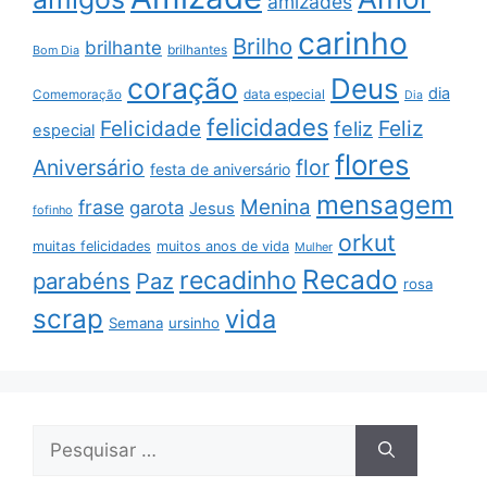
amizades
carinho
Brilho
brilhante
brilhantes
Bom Dia
coração
Deus
dia
data especial
Comemoração
Dia
felicidades
Feliz
Felicidade
feliz
especial
flores
Aniversário
flor
festa de aniversário
mensagem
Menina
frase
garota
Jesus
fofinho
orkut
muitas felicidades
muitos anos de vida
Mulher
Recado
recadinho
parabéns
Paz
rosa
scrap
vida
Semana
ursinho
Pesquisar
por: