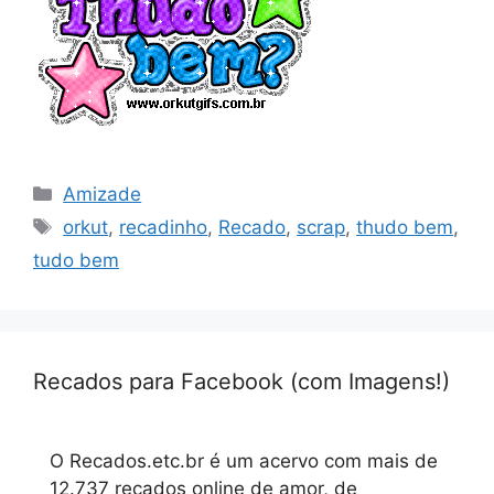
Categorias
Amizade
Tags
orkut
,
recadinho
,
Recado
,
scrap
,
thudo bem
,
tudo bem
Recados para Facebook (com Imagens!)
O Recados.etc.br é um acervo com mais de
12.737 recados online de amor, de