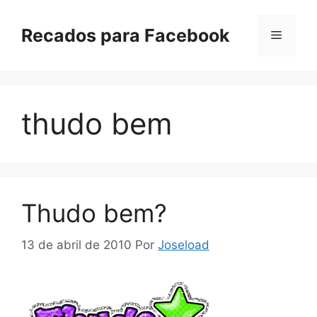
Pular
para
Recados para Facebook
Menu
o
conteúdo
thudo bem
Thudo bem?
13 de abril de 2010
Por
Joseload