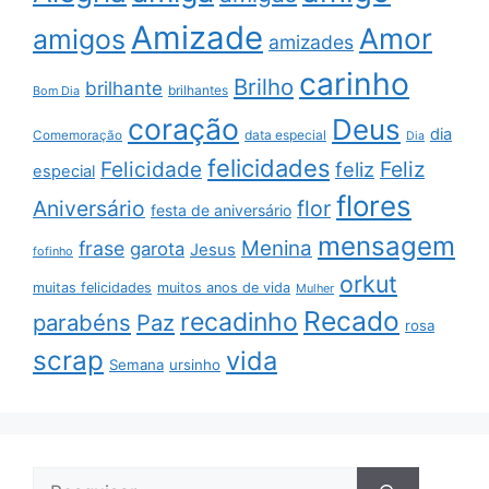
Amizade
Amor
amigos
amizades
carinho
Brilho
brilhante
brilhantes
Bom Dia
coração
Deus
dia
data especial
Comemoração
Dia
felicidades
Feliz
Felicidade
feliz
especial
flores
Aniversário
flor
festa de aniversário
mensagem
Menina
frase
garota
Jesus
fofinho
orkut
muitas felicidades
muitos anos de vida
Mulher
Recado
recadinho
parabéns
Paz
rosa
scrap
vida
Semana
ursinho
Pesquisar