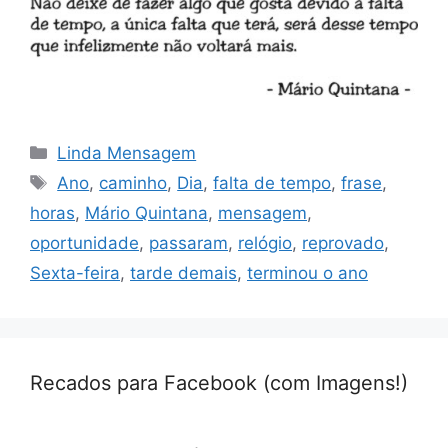
Categorias
Linda Mensagem
Tags
Ano
,
caminho
,
Dia
,
falta de tempo
,
frase
,
horas
,
Mário Quintana
,
mensagem
,
oportunidade
,
passaram
,
relógio
,
reprovado
,
Sexta-feira
,
tarde demais
,
terminou o ano
Recados para Facebook (com Imagens!)