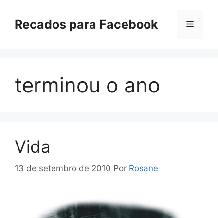
Pular
para
Recados para Facebook
Menu
o
conteúdo
terminou o ano
Vida
13 de setembro de 2010
Por
Rosane