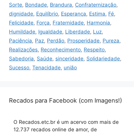
Sorte
,
Bondade
,
Brandura
,
Confraternização
,
dignidade
,
Equilíbrio
,
Esperança
,
Estima
,
Fé
,
Felicidade
,
Força
,
Fraternidade
,
Harmonia
,
Humildade
,
Igualdade
,
Liberdade
,
Luz
,
Paciência
,
Paz
,
Perdão
,
Prosperidade
,
Pureza
,
Realizações
,
Reconhecimento
,
Respeito
,
Sabedoria
,
Saúde
,
sinceridade
,
Solidariedade
,
Sucesso
,
Tenacidade
,
união
Recados para Facebook (com Imagens!)
O Recados.etc.br é um acervo com mais de
12.737 recados online de amor, de