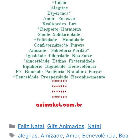
Categorias
Feliz Natal
,
Gifs Animados
,
Natal
Tags
alegrias
,
Amizade
,
Amor
,
Benevolência
,
Boa