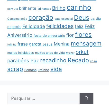
carinho
Brilho
brilhante
brilhantes
Bom Dia
coração
Deus
dia
data especial
Comemoração
Dia
felicidades
Feliz
Felicidade
feliz
especial
flores
Aniversário
flor
festa de aniversário
mensagem
Menina
frase
garota
Jesus
fofinho
orkut
muitas felicidades
muitos anos de vida
Mulher
Recado
recadinho
parabéns
Paz
rosa
scrap
vida
Semana
ursinho
Pesquisar
por: