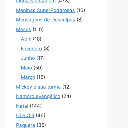
Linda Mensagem
(473)
Meninas SuperPoderosas
(10)
Mensagens de Desculpas
(8)
Meses
(110)
Abril
(18)
Fevereiro
(8)
Junho
(17)
Maio
(50)
Março
(15)
Mickey e sua turma
(12)
Namoro evangélico
(24)
Natal
(144)
Oi e Olá
(46)
Paquera
(35)