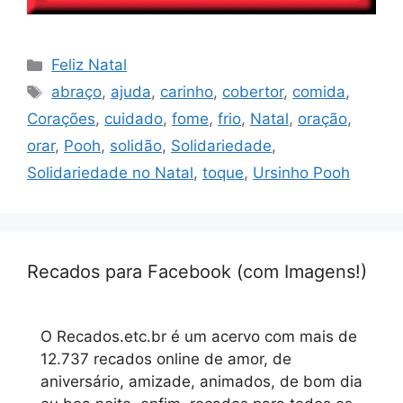
Categorias
Feliz Natal
Tags
abraço
,
ajuda
,
carinho
,
cobertor
,
comida
,
Corações
,
cuidado
,
fome
,
frio
,
Natal
,
oração
,
orar
,
Pooh
,
solidão
,
Solidariedade
,
Solidariedade no Natal
,
toque
,
Ursinho Pooh
Recados para Facebook (com Imagens!)
O Recados.etc.br é um acervo com mais de
12.737 recados online de amor, de
aniversário, amizade, animados, de bom dia