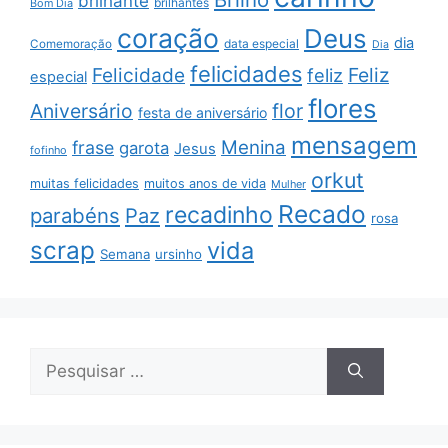
brilhante
brilhantes
Bom Dia
coração
Deus
dia
data especial
Comemoração
Dia
felicidades
Feliz
Felicidade
feliz
especial
flores
Aniversário
flor
festa de aniversário
mensagem
Menina
frase
garota
Jesus
fofinho
orkut
muitas felicidades
muitos anos de vida
Mulher
Recado
recadinho
parabéns
Paz
rosa
scrap
vida
Semana
ursinho
Pesquisar
por: