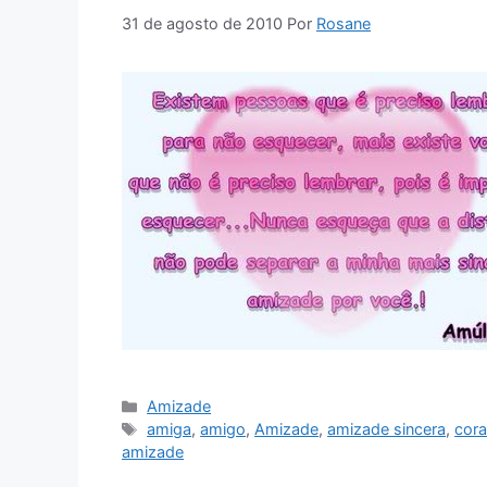
31 de agosto de 2010
Por
Rosane
Categorias
Amizade
Tags
amiga
,
amigo
,
Amizade
,
amizade sincera
,
cor
amizade