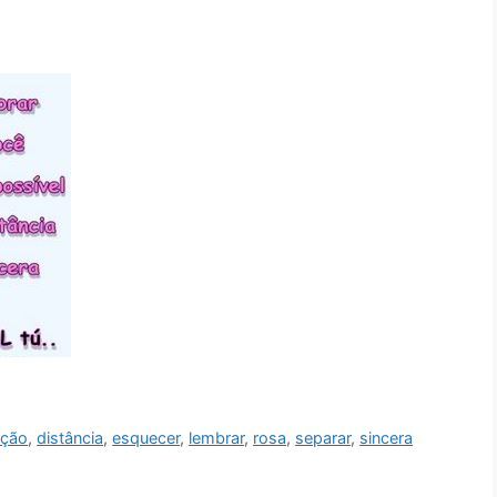
ação
,
distância
,
esquecer
,
lembrar
,
rosa
,
separar
,
sincera