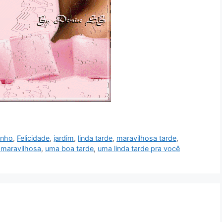
inho
,
Felicidade
,
jardim
,
linda tarde
,
maravilhosa tarde
,
 maravilhosa
,
uma boa tarde
,
uma linda tarde pra você