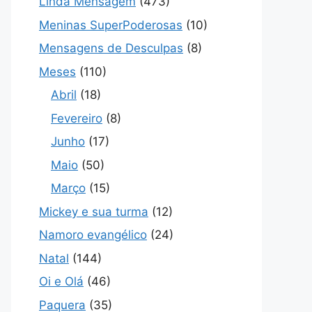
Linda Mensagem
(473)
Meninas SuperPoderosas
(10)
Mensagens de Desculpas
(8)
Meses
(110)
Abril
(18)
Fevereiro
(8)
Junho
(17)
Maio
(50)
Março
(15)
Mickey e sua turma
(12)
Namoro evangélico
(24)
Natal
(144)
Oi e Olá
(46)
Paquera
(35)