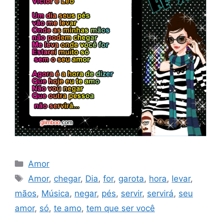
Categorias
Amor
Tags
Amor
,
chegar
,
Dia
,
for
,
garota
,
hora
,
levar
,
mãos
,
Música
,
negar
,
pés
,
servir
,
servirá
,
seu
amor
,
só
,
te amo
,
tem que ser você