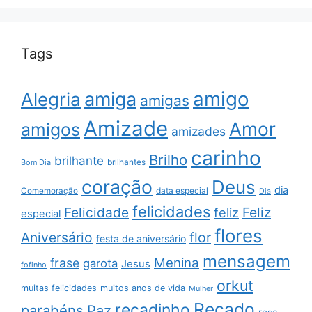
Tags
amigo
amiga
Alegria
amigas
Amizade
Amor
amigos
amizades
carinho
Brilho
brilhante
brilhantes
Bom Dia
coração
Deus
dia
data especial
Comemoração
Dia
felicidades
Feliz
Felicidade
feliz
especial
flores
Aniversário
flor
festa de aniversário
mensagem
Menina
frase
garota
Jesus
fofinho
orkut
muitas felicidades
muitos anos de vida
Mulher
Recado
recadinho
parabéns
Paz
rosa