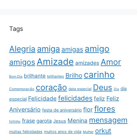
Tags
amigo
amiga
Alegria
amigas
Amizade
Amor
amigos
amizades
carinho
Brilho
brilhante
brilhantes
Bom Dia
coração
Deus
dia
data especial
Comemoração
Dia
felicidades
Feliz
Felicidade
feliz
especial
flores
Aniversário
flor
festa de aniversário
mensagem
Menina
frase
garota
Jesus
fofinho
orkut
muitas felicidades
muitos anos de vida
Mulher