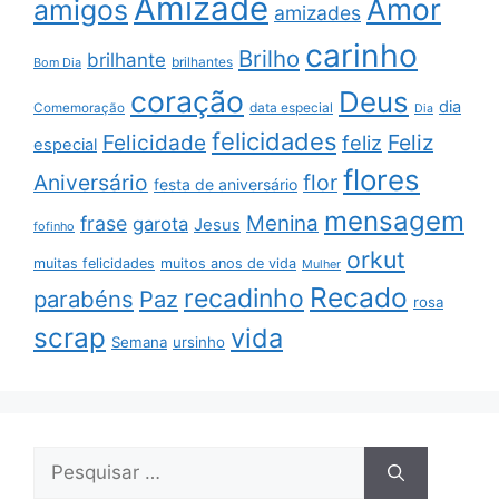
Amizade
Amor
amigos
amizades
carinho
Brilho
brilhante
brilhantes
Bom Dia
coração
Deus
dia
data especial
Comemoração
Dia
felicidades
Feliz
Felicidade
feliz
especial
flores
Aniversário
flor
festa de aniversário
mensagem
Menina
frase
garota
Jesus
fofinho
orkut
muitas felicidades
muitos anos de vida
Mulher
Recado
recadinho
parabéns
Paz
rosa
scrap
vida
Semana
ursinho
Pesquisar
por: