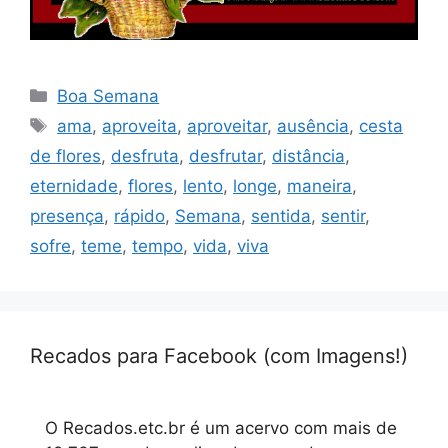
Categorias
Boa Semana
Tags
ama
,
aproveita
,
aproveitar
,
ausência
,
cesta
de flores
,
desfruta
,
desfrutar
,
distância
,
eternidade
,
flores
,
lento
,
longe
,
maneira
,
presença
,
rápido
,
Semana
,
sentida
,
sentir
,
sofre
,
teme
,
tempo
,
vida
,
viva
Recados para Facebook (com Imagens!)
O Recados.etc.br é um acervo com mais de