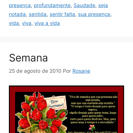
presença
,
profundamente
,
Saudade
,
seja
notada
,
sentida
,
sentir falta
,
sua presença
,
vida
,
viva
,
viva a vida
Semana
25 de agosto de 2010
Por
Rosane