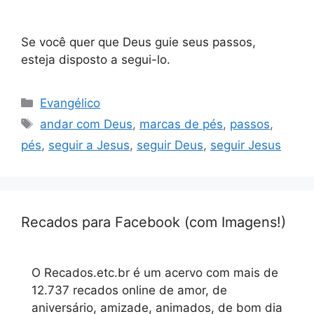
Se você quer que Deus guie seus passos,
esteja disposto a segui-lo.
Categorias
Evangélico
Tags
andar com Deus
,
marcas de pés
,
passos
,
pés
,
seguir a Jesus
,
seguir Deus
,
seguir Jesus
Recados para Facebook (com Imagens!)
O Recados.etc.br é um acervo com mais de
12.737 recados online de amor, de
aniversário, amizade, animados, de bom dia