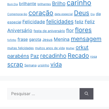
carinho
Brilho
brilhante
brilhantes
Bom Dia
coração
Deus
dia
data especial
Comemoração
Dia
felicidades
Feliz
Felicidade
feliz
especial
flores
Aniversário
flor
festa de aniversário
mensagem
Menina
frase
garota
Jesus
fofinho
orkut
muitas felicidades
muitos anos de vida
Mulher
Recado
recadinho
parabéns
Paz
rosa
scrap
vida
Semana
ursinho
Pesquisar
por: