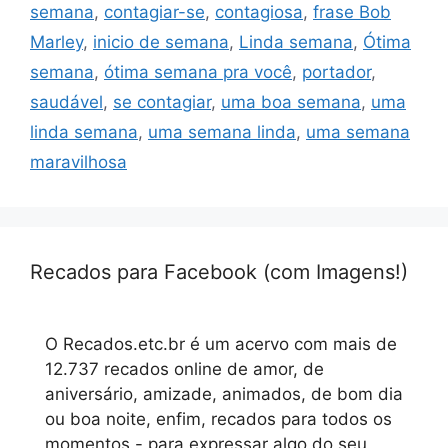
semana
,
contagiar-se
,
contagiosa
,
frase Bob
Marley
,
inicio de semana
,
Linda semana
,
Ótima
semana
,
ótima semana pra você
,
portador
,
saudável
,
se contagiar
,
uma boa semana
,
uma
linda semana
,
uma semana linda
,
uma semana
maravilhosa
Recados para Facebook (com Imagens!)
O Recados.etc.br é um acervo com mais de
12.737 recados online de amor, de
aniversário, amizade, animados, de bom dia
ou boa noite, enfim, recados para todos os
momentos - para expressar algo do seu