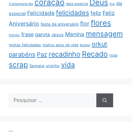
coração
Deus
dia
data especial
Comemoração
Dia
felicidades
Feliz
Felicidade
feliz
especial
flores
Aniversário
flor
festa de aniversário
mensagem
Menina
frase
garota
Jesus
fofinho
orkut
muitas felicidades
muitos anos de vida
Mulher
Recado
recadinho
parabéns
Paz
rosa
scrap
vida
Semana
ursinho
Pesquisar
por: