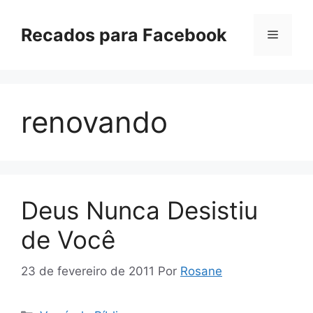
Pular
para
Recados para Facebook
Menu
o
conteúdo
renovando
Deus Nunca Desistiu
de Você
23 de fevereiro de 2011
Por
Rosane
Categorias