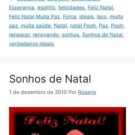
Esperança
,
espírito
,
felicidades
,
Feliz Natal
,
Feliz Natal Muita Paz
,
Força
,
ideais
,
laço
,
muita
paz
,
muita saúde
,
Natal
,
natal Pooh
,
Paz
,
Pooh
,
renascer
,
renovando
,
sonhos
,
Sonhos de Natal
,
verdadeiros ideais
Sonhos de Natal
1 de dezembro de 2010
Por
Rosane