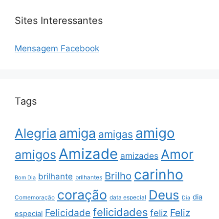
Sites Interessantes
Mensagem Facebook
Tags
amigo
amiga
Alegria
amigas
Amizade
Amor
amigos
amizades
carinho
Brilho
brilhante
brilhantes
Bom Dia
coração
Deus
dia
data especial
Comemoração
Dia
felicidades
Feliz
Felicidade
feliz
especial