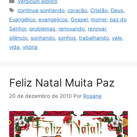
Versículo Bíblico
Tags
continue sonhando
,
coração
,
Cristão
,
Deus
,
Evangélico
,
evangelicos
,
Gospel
,
morrer
,
paz do
Senhor
,
problemas
,
renovando
,
renovar
,
silêncio
,
sonhando
,
sonhos
,
trabalhando
,
vale
,
vida
,
vitória
Feliz Natal Muita Paz
20 de dezembro de 2010
Por
Rosane