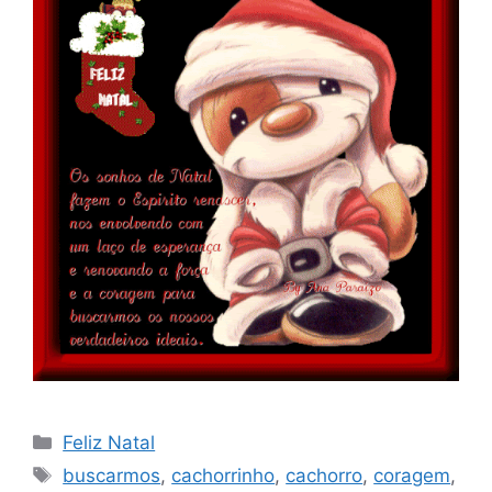
Categorias
Feliz Natal
Tags
buscarmos
,
cachorrinho
,
cachorro
,
coragem
,