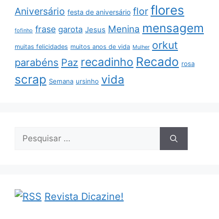
flores
Aniversário
flor
festa de aniversário
mensagem
Menina
frase
garota
Jesus
fofinho
orkut
muitas felicidades
muitos anos de vida
Mulher
Recado
recadinho
parabéns
Paz
rosa
scrap
vida
Semana
ursinho
Pesquisar
por:
Revista Dicazine!