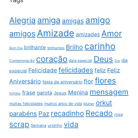
amigo
amiga
Alegria
amigas
Amizade
Amor
amigos
amizades
carinho
Brilho
brilhante
brilhantes
Bom Dia
coração
Deus
dia
data especial
Comemoração
Dia
felicidades
Feliz
Felicidade
feliz
especial
flores
Aniversário
flor
festa de aniversário
mensagem
Menina
frase
garota
Jesus
fofinho
orkut
muitas felicidades
muitos anos de vida
Mulher
Recado
recadinho
parabéns
Paz
rosa
scrap
vida
Semana
ursinho