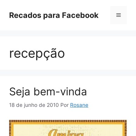
Pular
para
Recados para Facebook
Menu
o
conteúdo
recepção
Seja bem-vinda
18 de junho de 2010
Por
Rosane