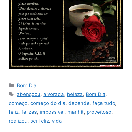
Categorias
Bom Dia
Tags
abençoou
,
alvorada
,
beleza
,
Bom Dia
,
começo
,
começo do dia
,
depende
,
faça tudo
,
feliz
,
felizes
,
impossível
,
manhã
,
proveitoso
,
realizou
,
ser feliz
,
vida