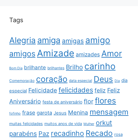
Tags
amigo
amiga
Alegria
amigas
Amizade
Amor
amigos
amizades
carinho
Brilho
brilhante
brilhantes
Bom Dia
coração
Deus
dia
data especial
Comemoração
Dia
felicidades
Feliz
Felicidade
feliz
especial
flores
Aniversário
flor
festa de aniversário
mensagem
Menina
frase
garota
Jesus
fofinho
orkut
muitas felicidades
muitos anos de vida
Mulher
Recado
recadinho
parabéns
Paz
rosa