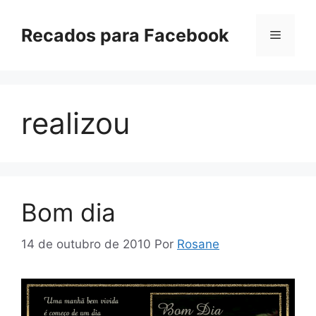
Pular
para
Recados para Facebook
Menu
o
conteúdo
realizou
Bom dia
14 de outubro de 2010
Por
Rosane