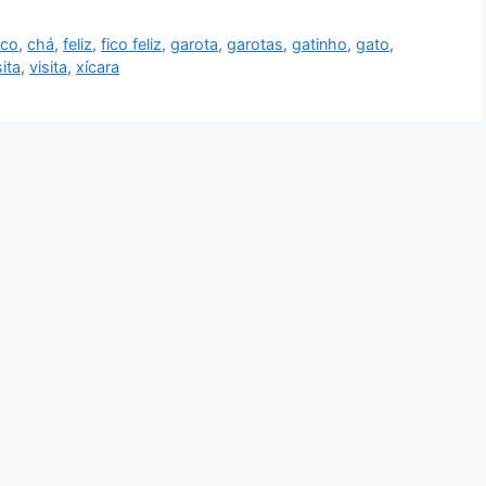
nco
,
chá
,
feliz
,
fico feliz
,
garota
,
garotas
,
gatinho
,
gato
,
ita
,
visita
,
xícara