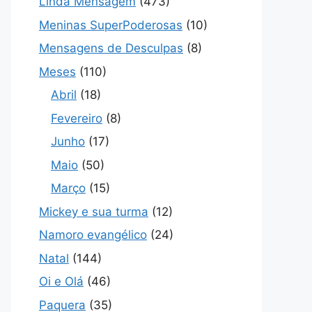
Linda Mensagem
(473)
Meninas SuperPoderosas
(10)
Mensagens de Desculpas
(8)
Meses
(110)
Abril
(18)
Fevereiro
(8)
Junho
(17)
Maio
(50)
Março
(15)
Mickey e sua turma
(12)
Namoro evangélico
(24)
Natal
(144)
Oi e Olá
(46)
Paquera
(35)