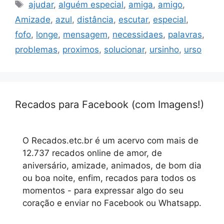
Tags
ajudar
,
alguém especial
,
amiga
,
amigo
,
Amizade
,
azul
,
distância
,
escutar
,
especial
,
fofo
,
longe
,
mensagem
,
necessidaes
,
palavras
,
problemas
,
proximos
,
solucionar
,
ursinho
,
urso
Recados para Facebook (com Imagens!)
O Recados.etc.br é um acervo com mais de
12.737 recados online de amor, de
aniversário, amizade, animados, de bom dia
ou boa noite, enfim, recados para todos os
momentos - para expressar algo do seu
coração e enviar no Facebook ou Whatsapp.