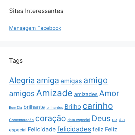
Sites Interessantes
Mensagem Facebook
Tags
amigo
amiga
Alegria
amigas
Amizade
Amor
amigos
amizades
carinho
Brilho
brilhante
brilhantes
Bom Dia
coração
Deus
dia
data especial
Comemoração
Dia
felicidades
Feliz
Felicidade
feliz
especial