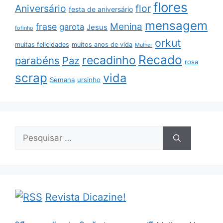
flores
Aniversário
flor
festa de aniversário
mensagem
Menina
frase
garota
Jesus
fofinho
orkut
muitas felicidades
muitos anos de vida
Mulher
Recado
recadinho
parabéns
Paz
rosa
scrap
vida
Semana
ursinho
Pesquisar
por:
Revista Dicazine!