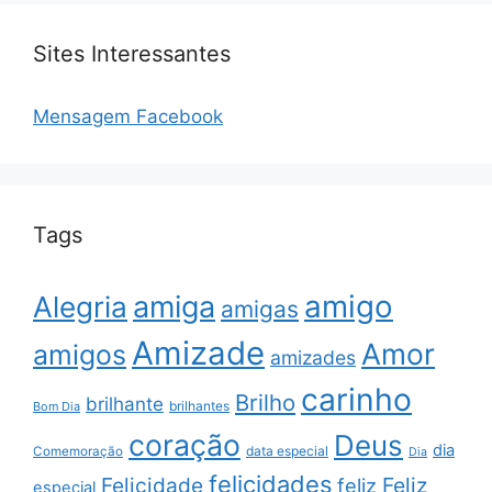
Sites Interessantes
Mensagem Facebook
Tags
amigo
amiga
Alegria
amigas
Amizade
Amor
amigos
amizades
carinho
Brilho
brilhante
brilhantes
Bom Dia
coração
Deus
dia
data especial
Comemoração
Dia
felicidades
Feliz
Felicidade
feliz
especial