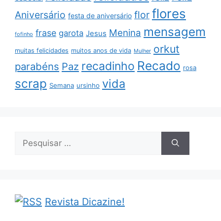
flores
Aniversário
flor
festa de aniversário
mensagem
Menina
frase
garota
Jesus
fofinho
orkut
muitas felicidades
muitos anos de vida
Mulher
Recado
recadinho
parabéns
Paz
rosa
scrap
vida
Semana
ursinho
Pesquisar
por:
Revista Dicazine!