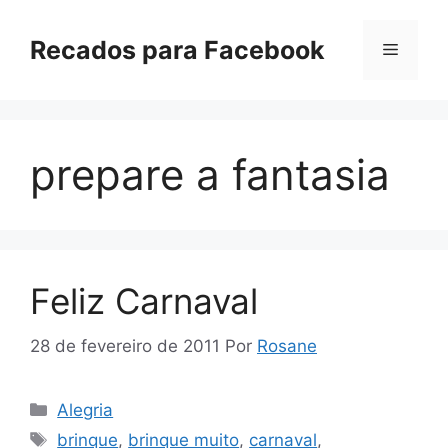
Pular
para
Recados para Facebook
Menu
o
conteúdo
prepare a fantasia
Feliz Carnaval
28 de fevereiro de 2011
Por
Rosane
Categorias
Alegria
Tags
brinque
,
brinque muito
,
carnaval
,