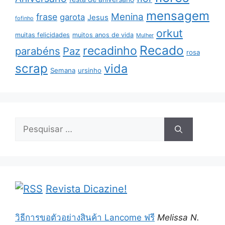
mensagem
Menina
frase
garota
Jesus
fofinho
orkut
muitas felicidades
muitos anos de vida
Mulher
Recado
recadinho
parabéns
Paz
rosa
scrap
vida
Semana
ursinho
Pesquisar
por:
Revista Dicazine!
วิธีการขอตัวอย่างสินค้า Lancome ฟรี
Melissa N.