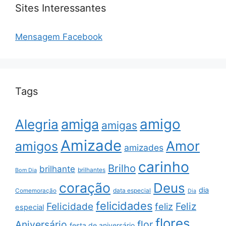
Sites Interessantes
Mensagem Facebook
Tags
amigo
amiga
Alegria
amigas
Amizade
Amor
amigos
amizades
carinho
Brilho
brilhante
brilhantes
Bom Dia
coração
Deus
dia
data especial
Comemoração
Dia
felicidades
Feliz
Felicidade
feliz
especial
flores
Aniversário
flor
festa de aniversário