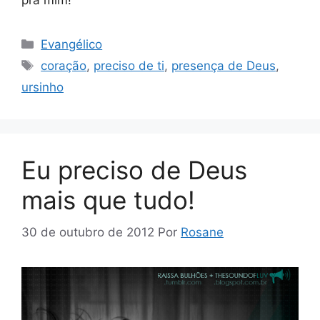
pra mim!
Categorias
Evangélico
Tags
coração
,
preciso de ti
,
presença de Deus
,
ursinho
Eu preciso de Deus
mais que tudo!
30 de outubro de 2012
Por
Rosane