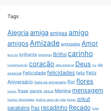
Tags
amigo
amiga
Alegria
amigas
Amizade
Amor
amigos
amizades
carinho
Brilho
brilhante
brilhantes
Bom Dia
coração
Deus
dia
data especial
Comemoração
Dia
felicidades
Feliz
Felicidade
feliz
especial
flores
Aniversário
flor
festa de aniversário
mensagem
Menina
frase
garota
Jesus
fofinho
orkut
muitas felicidades
muitos anos de vida
Mulher
Recado
recadinho
parabéns
Paz
rosa