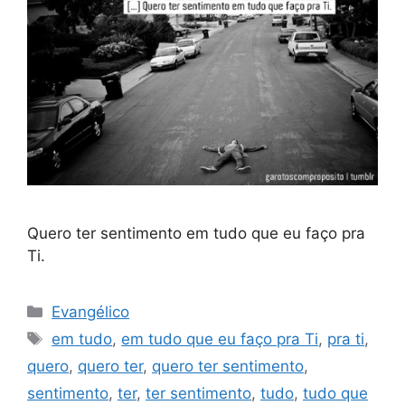
Quero ter sentimento em tudo que eu faço pra
Ti.
Categorias
Evangélico
Tags
em tudo
,
em tudo que eu faço pra Ti
,
pra ti
,
quero
,
quero ter
,
quero ter sentimento
,
sentimento
,
ter
,
ter sentimento
,
tudo
,
tudo que