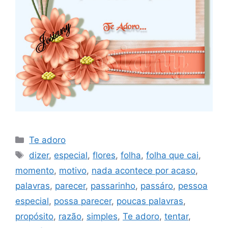
Categorias
Te adoro
Tags
dizer
,
especial
,
flores
,
folha
,
folha que cai
,
momento
,
motivo
,
nada acontece por acaso
,
palavras
,
parecer
,
passarinho
,
passáro
,
pessoa
especial
,
possa parecer
,
poucas palavras
,
propósito
,
razão
,
simples
,
Te adoro
,
tentar
,