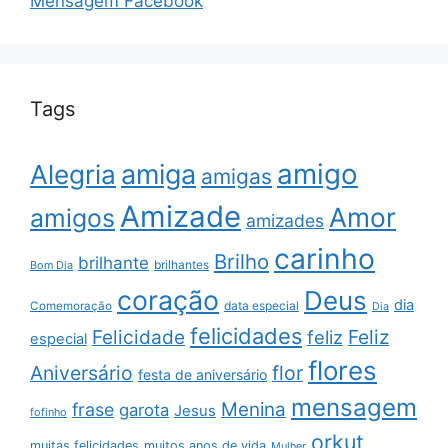
Mensagem Facebook
Tags
amigo
amiga
Alegria
amigas
Amizade
Amor
amigos
amizades
carinho
Brilho
brilhante
brilhantes
Bom Dia
coração
Deus
dia
data especial
Comemoração
Dia
felicidades
Feliz
Felicidade
feliz
especial
flores
Aniversário
flor
festa de aniversário
mensagem
Menina
frase
garota
Jesus
fofinho
orkut
muitas felicidades
muitos anos de vida
Mulher