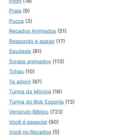
Pooh
(18)
Praia
(9)
Pucca
(3)
Recados Animados
(51)
Respondo e apago
(17)
Saudade
(81)
Scraps animados
(113)
Tchau
(10)
Te adoro
(87)
Turma da Mônica
(16)
Turma do Bob Esponja
(13)
Versículo Bíblico
(723)
Você é especial
(90)
Você no Recados
(5)