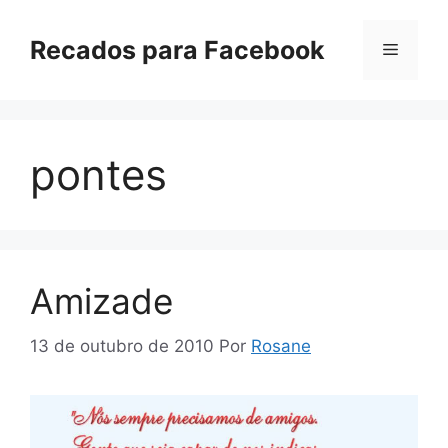
Pular
para
Recados para Facebook
Menu
o
conteúdo
pontes
Amizade
13 de outubro de 2010
Por
Rosane