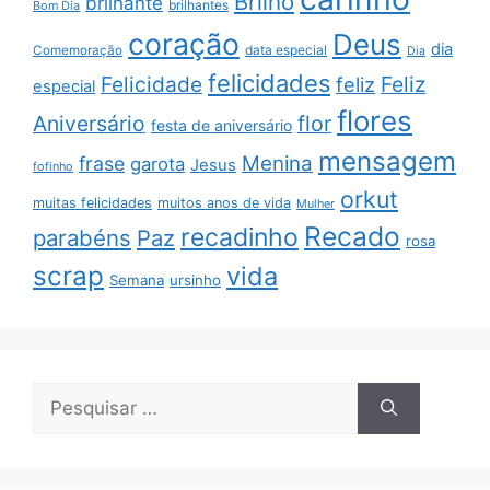
Brilho
brilhante
brilhantes
Bom Dia
coração
Deus
dia
data especial
Comemoração
Dia
felicidades
Feliz
Felicidade
feliz
especial
flores
Aniversário
flor
festa de aniversário
mensagem
Menina
frase
garota
Jesus
fofinho
orkut
muitas felicidades
muitos anos de vida
Mulher
Recado
recadinho
parabéns
Paz
rosa
scrap
vida
Semana
ursinho
Pesquisar
por: