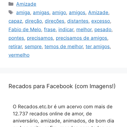
Categorias
Amizade
Tags
amiga
,
amigas
,
amigo
,
amigos
,
Amizade
,
capaz
,
direção
,
direções
,
distantes
,
excesso
,
Fabio de Melo
,
frase
,
indicar
,
melhor
,
pesado
,
pontes
,
precisamos
,
precisamos de amigos
,
retirar
,
sempre
,
temos de melhor
,
ter amigos
,
vermelho
Recados para Facebook (com Imagens!)
O Recados.etc.br é um acervo com mais de
12.737 recados online de amor, de
aniversário, amizade, animados, de bom dia