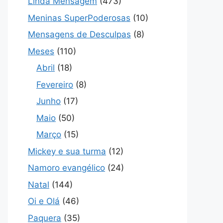
Linda Mensagem
(473)
Meninas SuperPoderosas
(10)
Mensagens de Desculpas
(8)
Meses
(110)
Abril
(18)
Fevereiro
(8)
Junho
(17)
Maio
(50)
Março
(15)
Mickey e sua turma
(12)
Namoro evangélico
(24)
Natal
(144)
Oi e Olá
(46)
Paquera
(35)