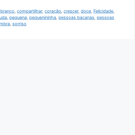
,
branco
,
compartilhar
,
coração
,
crescer
,
doce
,
Felicidade
,
uda
,
pequena
,
pequenininha
,
pessoas bacanas
,
pessoas
mbra
,
sorriso