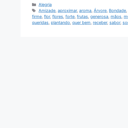
Categorias
Alegria
Tags
Amizade
,
aproximar
,
aroma
,
Árvore
,
Bondade
firme
,
flor
,
flores
,
forte
,
frutas
,
generosa
,
mãos
,
m
queridas
,
plantando
,
quer bem
,
receber
,
sabor
,
so