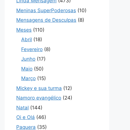
Linda Mensagem
(473)
Meninas SuperPoderosas
(10)
Mensagens de Desculpas
(8)
Meses
(110)
Abril
(18)
Fevereiro
(8)
Junho
(17)
Maio
(50)
Março
(15)
Mickey e sua turma
(12)
Namoro evangélico
(24)
Natal
(144)
Oi e Olá
(46)
Paquera
(35)