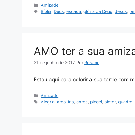
Categorias
Amizade
Tags
Bíblia
,
Deus
,
escada
,
glória de Deus
,
Jesus
,
pi
AMO ter a sua amiz
21 de junho de 2012
Por
Rosane
Estou aqui para colorir a sua tarde com 
Categorias
Amizade
Tags
Alegria
,
arco-íris
,
cores
,
pincel
,
pintor
,
quadro