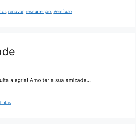
ntor
,
renovar
,
ressurreição
,
Versículo
ade
muita alegria! Amo ter a sua amizade…
,
tintas