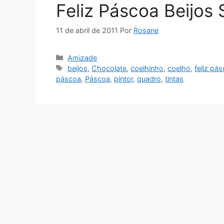
Feliz Páscoa Beijos
11 de abril de 2011
Por
Rosane
Categorias
Amizade
Tags
beijos
,
Chocolate
,
coelhinho
,
coelho
,
feliz pá
páscoa
,
Páscoa
,
pintor
,
quadro
,
tintas