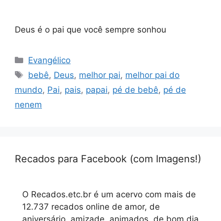
Deus é o pai que você sempre sonhou
Categorias
Evangélico
Tags
bebê
,
Deus
,
melhor pai
,
melhor pai do
mundo
,
Pai
,
pais
,
papai
,
pé de bebê
,
pé de
nenem
Recados para Facebook (com Imagens!)
O Recados.etc.br é um acervo com mais de
12.737 recados online de amor, de
aniversário, amizade, animados, de bom dia