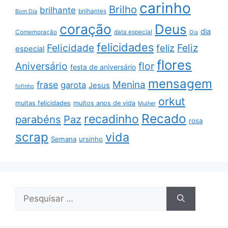
carinho
Brilho
brilhante
brilhantes
Bom Dia
coração
Deus
dia
data especial
Comemoração
Dia
felicidades
Feliz
Felicidade
feliz
especial
flores
Aniversário
flor
festa de aniversário
mensagem
Menina
frase
garota
Jesus
fofinho
orkut
muitas felicidades
muitos anos de vida
Mulher
Recado
recadinho
parabéns
Paz
rosa
scrap
vida
Semana
ursinho
Pesquisar
por: