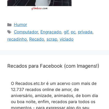
Categorias
Humor
Tags
Computador
,
Engraçado
,
gif
,
pc
,
privada
,
recadinho
,
Recado
,
scrap
,
viciado
Recados para Facebook (com Imagens!)
O Recados.etc.br é um acervo com mais de
12.737 recados online de amor, de
aniversário, amizade, animados, de bom dia
ou boa noite, enfim, recados para todos os
momentos - para expressar algo do seu