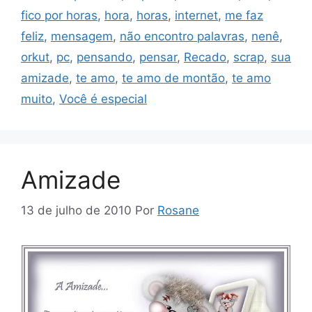
fico por horas
,
hora
,
horas
,
internet
,
me faz
feliz
,
mensagem
,
não encontro palavras
,
nenê
,
orkut
,
pc
,
pensando
,
pensar
,
Recado
,
scrap
,
sua
amizade
,
te amo
,
te amo de montão
,
te amo
muito
,
Você é especial
Amizade
13 de julho de 2010
Por
Rosane