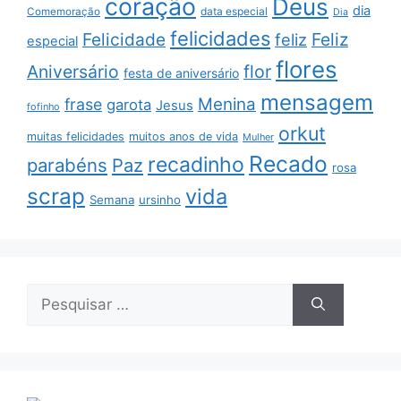
coração
Deus
dia
data especial
Comemoração
Dia
felicidades
Feliz
Felicidade
feliz
especial
flores
Aniversário
flor
festa de aniversário
mensagem
Menina
frase
garota
Jesus
fofinho
orkut
muitas felicidades
muitos anos de vida
Mulher
Recado
recadinho
parabéns
Paz
rosa
scrap
vida
Semana
ursinho
Pesquisar
por: