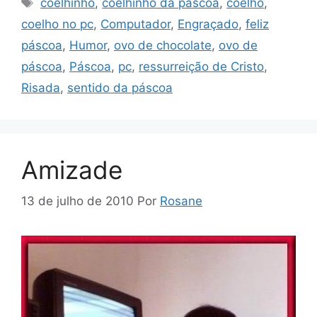
coelhinho
,
coelhinho da páscoa
,
coelho
,
coelho no pc
,
Computador
,
Engraçado
,
feliz
páscoa
,
Humor
,
ovo de chocolate
,
ovo de
páscoa
,
Páscoa
,
pc
,
ressurreição de Cristo
,
Risada
,
sentido da páscoa
Amizade
13 de julho de 2010
Por
Rosane