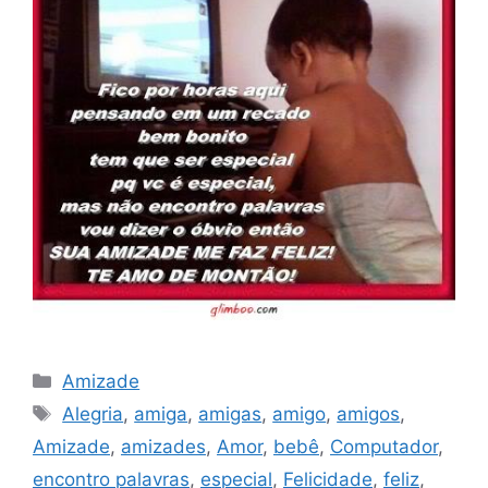
Categorias
Amizade
Tags
Alegria
,
amiga
,
amigas
,
amigo
,
amigos
,
Amizade
,
amizades
,
Amor
,
bebê
,
Computador
,
encontro palavras
,
especial
,
Felicidade
,
feliz
,