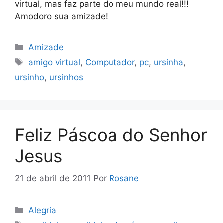
virtual, mas faz parte do meu mundo real!!!
Amodoro sua amizade!
Categorias
Amizade
Tags
amigo virtual
,
Computador
,
pc
,
ursinha
,
ursinho
,
ursinhos
Feliz Páscoa do Senhor
Jesus
21 de abril de 2011
Por
Rosane
Categorias
Alegria
Tags