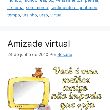
mundo
,
mundo real
,
pc
,
Pensamentos
,
pensar
,
se torna
,
sentimento
,
sentimento espontâneo
,
tempo
,
ursinho
,
urso
,
virtual
Amizade virtual
24 de junho de 2010
Por
Rosane