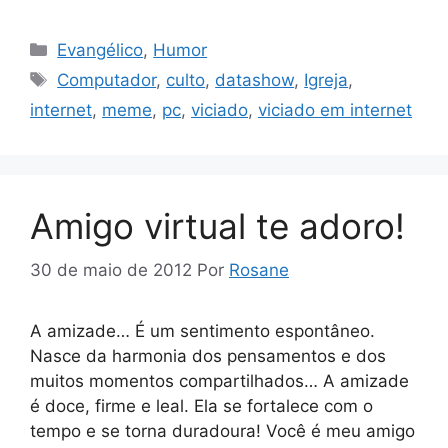
Categorias
Evangélico
,
Humor
Tags
Computador
,
culto
,
datashow
,
Igreja
,
internet
,
meme
,
pc
,
viciado
,
viciado em internet
Amigo virtual te adoro!
30 de maio de 2012
Por
Rosane
A amizade… É um sentimento espontâneo.
Nasce da harmonia dos pensamentos e dos
muitos momentos compartilhados… A amizade
é doce, firme e leal. Ela se fortalece com o
tempo e se torna duradoura! Você é meu amigo