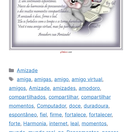
Categorias
Amizade
Tags
amiga
,
amigas
,
amigo
,
amigo virtual
,
amigos
,
Amizade
,
amizades
,
amodoro
,
compartilhados
,
compartilhar
,
compartilhar
momentos
,
Computador
,
doce
,
duradoura
,
espontâneo
,
fiel
,
firme
,
fortalece
,
fortalecer
,
forte
,
Harmonia
,
internet
,
leal
,
momentos
,