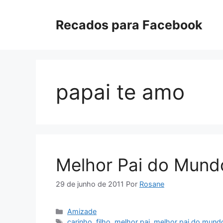
Pular
para
Recados para Facebook
o
conteúdo
papai te amo
Melhor Pai do Mund
29 de junho de 2011
Por
Rosane
Categorias
Amizade
Tags
carinho
,
filho
,
melhor pai
,
melhor pai do mund