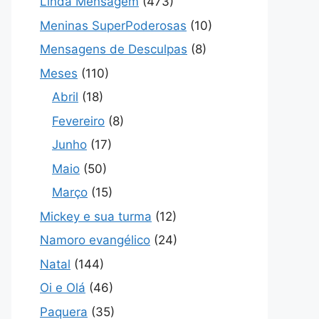
Linda Mensagem
(473)
Meninas SuperPoderosas
(10)
Mensagens de Desculpas
(8)
Meses
(110)
Abril
(18)
Fevereiro
(8)
Junho
(17)
Maio
(50)
Março
(15)
Mickey e sua turma
(12)
Namoro evangélico
(24)
Natal
(144)
Oi e Olá
(46)
Paquera
(35)