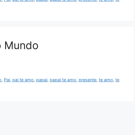
do Mundo
o
,
Pai
,
pai te amo
,
papai
,
papai te amo
,
presente
,
te amo
,
te