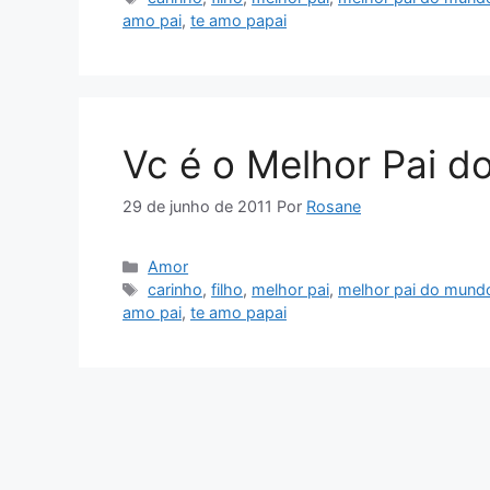
amo pai
,
te amo papai
Vc é o Melhor Pai 
29 de junho de 2011
Por
Rosane
Categorias
Amor
Tags
carinho
,
filho
,
melhor pai
,
melhor pai do mund
amo pai
,
te amo papai