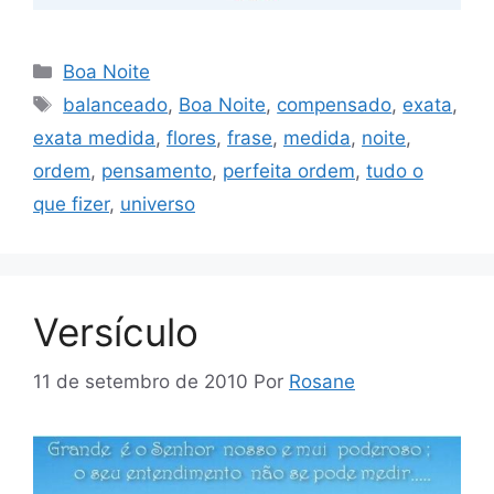
Categorias
Boa Noite
Tags
balanceado
,
Boa Noite
,
compensado
,
exata
,
exata medida
,
flores
,
frase
,
medida
,
noite
,
ordem
,
pensamento
,
perfeita ordem
,
tudo o
que fizer
,
universo
Versículo
11 de setembro de 2010
Por
Rosane