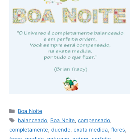
Categorias
Boa Noite
Tags
balanceado
,
Boa Noite
,
compensado
,
completamente
,
duende
,
exata medida
,
flores
,
frase
,
medida
,
natureza
,
ordem
,
perfeita