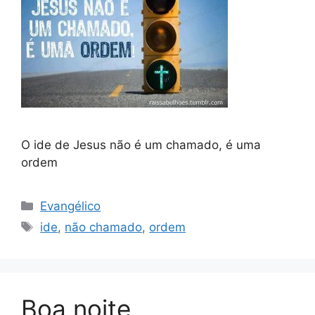
O ide de Jesus não é um chamado, é uma
ordem
Categorias
Evangélico
Tags
ide
,
não chamado
,
ordem
Boa noite