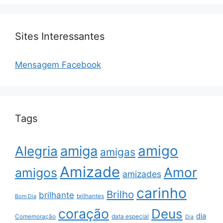
Sites Interessantes
Mensagem Facebook
Tags
amigo
amiga
Alegria
amigas
Amizade
Amor
amigos
amizades
carinho
Brilho
brilhante
brilhantes
Bom Dia
coração
Deus
dia
data especial
Comemoração
Dia