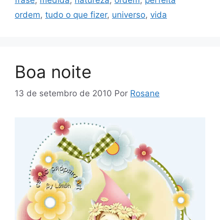
ordem
,
tudo o que fizer
,
universo
,
vida
Boa noite
13 de setembro de 2010
Por
Rosane