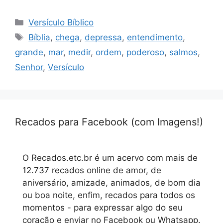
Categorias
Versículo Bíblico
Tags
Bíblia
,
chega
,
depressa
,
entendimento
,
grande
,
mar
,
medir
,
ordem
,
poderoso
,
salmos
,
Senhor
,
Versículo
Recados para Facebook (com Imagens!)
O Recados.etc.br é um acervo com mais de
12.737 recados online de amor, de
aniversário, amizade, animados, de bom dia
ou boa noite, enfim, recados para todos os
momentos - para expressar algo do seu
coração e enviar no Facebook ou Whatsapp.