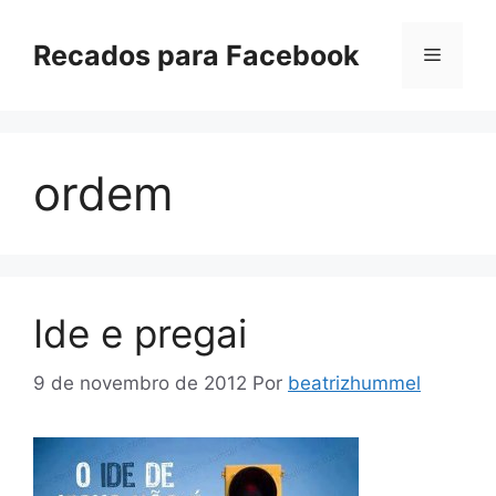
Pular
para
Recados para Facebook
Menu
o
conteúdo
ordem
Ide e pregai
9 de novembro de 2012
Por
beatrizhummel