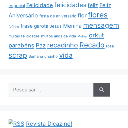
felicidades
Feliz
Felicidade
feliz
especial
flores
Aniversário
flor
festa de aniversário
mensagem
Menina
frase
garota
Jesus
fofinho
orkut
muitas felicidades
muitos anos de vida
Mulher
Recado
recadinho
parabéns
Paz
rosa
scrap
vida
Semana
ursinho
Pesquisar
por:
Revista Dicazine!