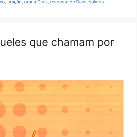
no
,
oração
,
orar a Deus
,
resposta de Deus
,
salmos
queles que chamam por