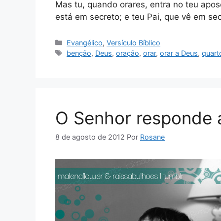
Mas tu, quando orares, entra no teu apose
está em secreto; e teu Pai, que vê em s
Categorias
Evangélico
,
Versículo Bíblico
Tags
benção
,
Deus
,
oração
,
orar
,
orar a Deus
,
quart
O Senhor responde 
8 de agosto de 2012
Por
Rosane