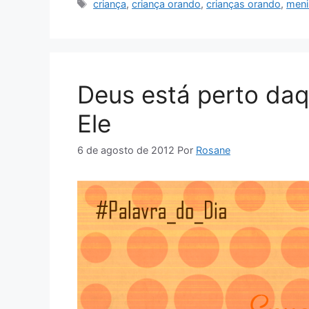
Tags
criança
,
criança orando
,
crianças orando
,
meni
Deus está perto da
Ele
6 de agosto de 2012
Por
Rosane