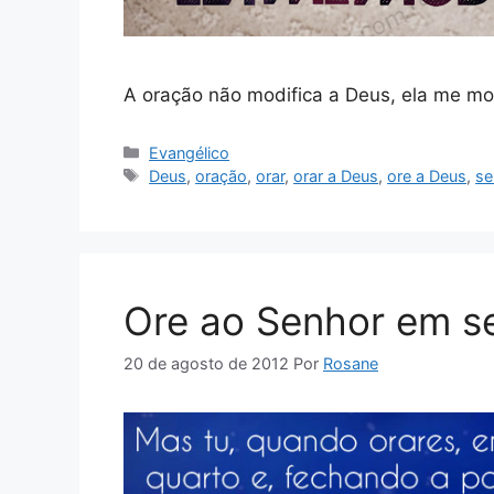
A oração não modifica a Deus, ela me mod
Categorias
Evangélico
Tags
Deus
,
oração
,
orar
,
orar a Deus
,
ore a Deus
,
se
Ore ao Senhor em s
20 de agosto de 2012
Por
Rosane