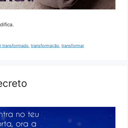
ifica.
r transformado
,
transformação
,
transformar
ecreto