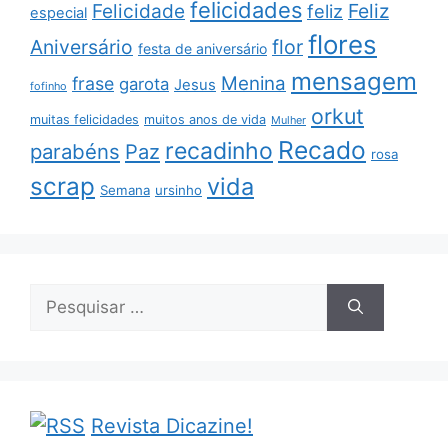
felicidades
Feliz
Felicidade
feliz
especial
flores
Aniversário
flor
festa de aniversário
mensagem
Menina
frase
garota
Jesus
fofinho
orkut
muitas felicidades
muitos anos de vida
Mulher
Recado
recadinho
parabéns
Paz
rosa
scrap
vida
Semana
ursinho
Pesquisar
por:
Revista Dicazine!