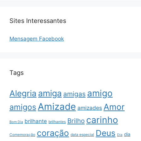
Sites Interessantes
Mensagem Facebook
Tags
amigo
amiga
Alegria
amigas
Amizade
Amor
amigos
amizades
carinho
Brilho
brilhante
brilhantes
Bom Dia
coração
Deus
dia
data especial
Comemoração
Dia