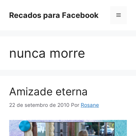
Pular
para
Recados para Facebook
Menu
o
conteúdo
nunca morre
Amizade eterna
22 de setembro de 2010
Por
Rosane