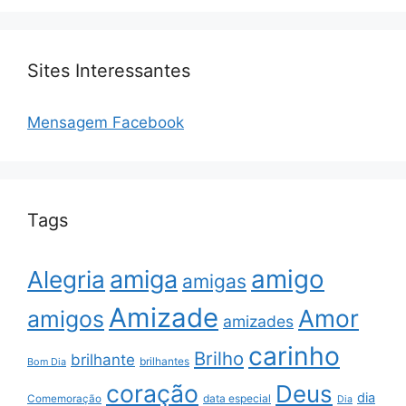
Sites Interessantes
Mensagem Facebook
Tags
amigo
amiga
Alegria
amigas
Amizade
Amor
amigos
amizades
carinho
Brilho
brilhante
brilhantes
Bom Dia
coração
Deus
dia
data especial
Comemoração
Dia