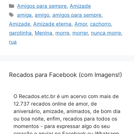
Categorias
Amigos para sempre
,
Amizade
Tags
amiga
,
amigo
,
amigos para sempre
,
Amizade
,
Amizade eterna
,
Amor
,
cachorro
,
garotinha
,
Menina
,
morre
,
morrer
,
nunca morre
,
rua
Recados para Facebook (com Imagens!)
O Recados.etc.br é um acervo com mais de
12.737 recados online de amor, de
aniversário, amizade, animados, de bom dia
ou boa noite, enfim, recados para todos os
momentos - para expressar algo do seu
coração e enviar no Facebook ou Whatsapp.