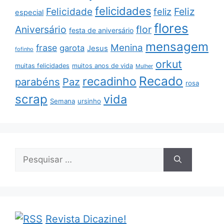
felicidades
Feliz
Felicidade
feliz
especial
flores
Aniversário
flor
festa de aniversário
mensagem
Menina
frase
garota
Jesus
fofinho
orkut
muitas felicidades
muitos anos de vida
Mulher
Recado
recadinho
parabéns
Paz
rosa
scrap
vida
Semana
ursinho
Pesquisar
por:
Revista Dicazine!