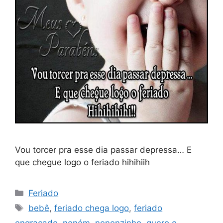
Vou torcer pra esse dia passar depressa… E
que chegue logo o feriado hihihiih
Categorias
Feriado
Tags
bebê
,
feriado chega logo
,
feriado