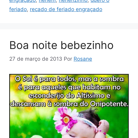
engraçado
,
neném
,
nenenzinho
,
quero o
feriado
,
recado de feriado engraçado
Boa noite bebezinho
27 de março de 2013
Por
Rosane