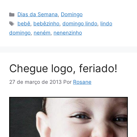
Categorias
Dias da Semana
,
Domingo
Tags
bebê
,
bebêzinho
,
domingo lindo
,
lindo
domingo
,
neném
,
nenenzinho
Chegue logo, feriado!
27 de março de 2013
Por
Rosane