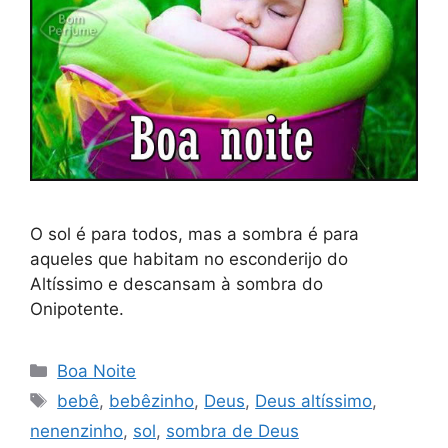
O sol é para todos, mas a sombra é para
aqueles que habitam no esconderijo do
Altíssimo e descansam à sombra do
Onipotente.
Categorias
Boa Noite
Tags
bebê
,
bebêzinho
,
Deus
,
Deus altíssimo
,
nenenzinho
,
sol
,
sombra de Deus