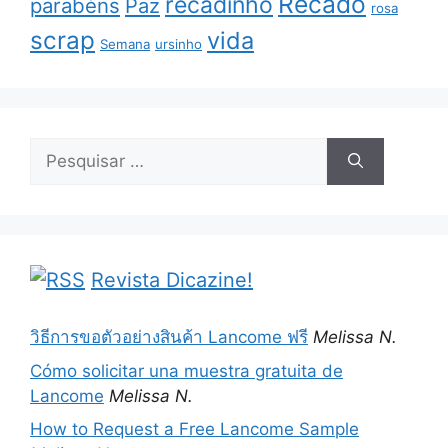
Recado
recadinho
parabéns
Paz
rosa
scrap
vida
Semana
ursinho
Pesquisar
por:
Revista Dicazine!
วิธีการขอตัวอย่างสินค้า Lancome ฟรี
Melissa N.
Cómo solicitar una muestra gratuita de
Lancome
Melissa N.
How to Request a Free Lancome Sample