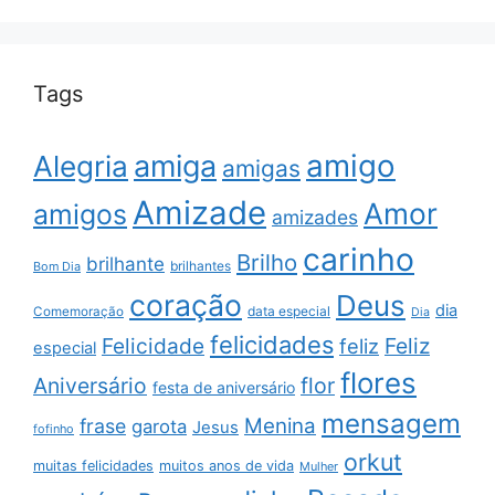
Tags
amigo
amiga
Alegria
amigas
Amizade
Amor
amigos
amizades
carinho
Brilho
brilhante
brilhantes
Bom Dia
coração
Deus
dia
data especial
Comemoração
Dia
felicidades
Feliz
Felicidade
feliz
especial
flores
Aniversário
flor
festa de aniversário
mensagem
Menina
frase
garota
Jesus
fofinho
orkut
muitas felicidades
muitos anos de vida
Mulher