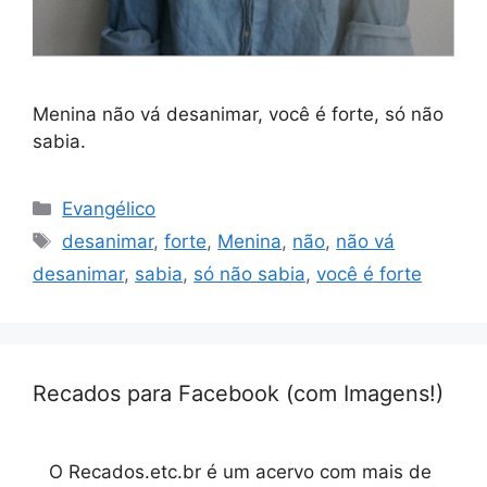
Menina não vá desanimar, você é forte, só não
sabia.
Categorias
Evangélico
Tags
desanimar
,
forte
,
Menina
,
não
,
não vá
desanimar
,
sabia
,
só não sabia
,
você é forte
Recados para Facebook (com Imagens!)
O Recados.etc.br é um acervo com mais de