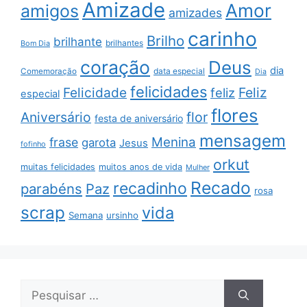
Amizade
Amor
amigos
amizades
carinho
Brilho
brilhante
brilhantes
Bom Dia
coração
Deus
dia
data especial
Comemoração
Dia
felicidades
Feliz
Felicidade
feliz
especial
flores
Aniversário
flor
festa de aniversário
mensagem
Menina
frase
garota
Jesus
fofinho
orkut
muitas felicidades
muitos anos de vida
Mulher
Recado
recadinho
parabéns
Paz
rosa
scrap
vida
Semana
ursinho
Pesquisar
por: