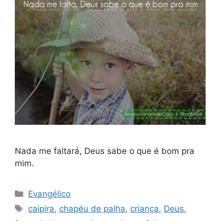
Nada me faltará, Deus sabe o que é bom pra
mim.
Categorias
Evangélico
Tags
caipira
,
chapéu de palha
,
criança
,
Deus
,