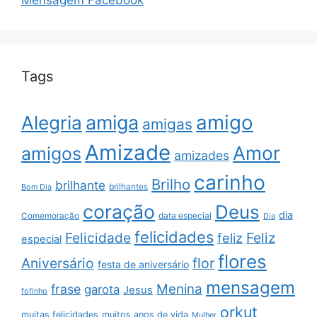
Tags
amigo
amiga
Alegria
amigas
Amizade
Amor
amigos
amizades
carinho
Brilho
brilhante
brilhantes
Bom Dia
coração
Deus
dia
data especial
Comemoração
Dia
felicidades
Feliz
Felicidade
feliz
especial
flores
Aniversário
flor
festa de aniversário
mensagem
Menina
frase
garota
Jesus
fofinho
orkut
muitas felicidades
muitos anos de vida
Mulher