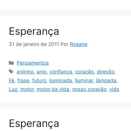
Esperança
31 de janeiro de 2011
Por
Rosane
Categorias
Pensamentos
Tags
anjinho
,
anjo
,
confiança
,
coração
,
direção
,
Fé
,
frase
,
futuro
,
iluminada
,
iluminar
,
lâmpada
,
Luz
,
motor
,
motor da vida
,
nosso coração
,
vida
Esperança