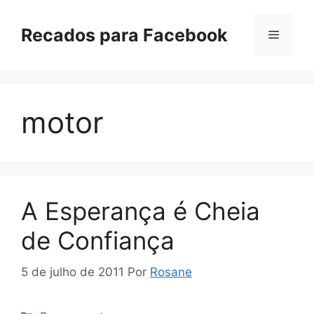
Pular
para
Recados para Facebook
Menu
o
conteúdo
motor
A Esperança é Cheia
de Confiança
5 de julho de 2011
Por
Rosane
Categorias