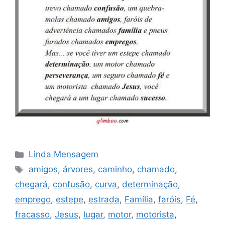
Categorias
Linda Mensagem
Tags
amigos
,
árvores
,
caminho
,
chamado
,
chegará
,
confusão
,
curva
,
determinação
,
emprego
,
estepe
,
estrada
,
Família
,
faróis
,
Fé
,
fracasso
,
Jesus
,
lugar
,
motor
,
motorista
,