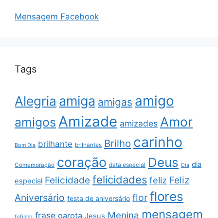
Mensagem Facebook
Tags
amigo
amiga
Alegria
amigas
Amizade
Amor
amigos
amizades
carinho
Brilho
brilhante
brilhantes
Bom Dia
coração
Deus
dia
data especial
Comemoração
Dia
felicidades
Feliz
Felicidade
feliz
especial
flores
Aniversário
flor
festa de aniversário
mensagem
Menina
frase
garota
Jesus
fofinho