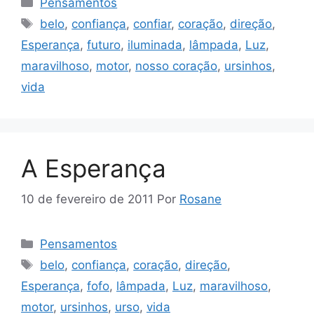
Pensamentos
Tags
belo
,
confiança
,
confiar
,
coração
,
direção
,
Esperança
,
futuro
,
iluminada
,
lâmpada
,
Luz
,
maravilhoso
,
motor
,
nosso coração
,
ursinhos
,
vida
A Esperança
10 de fevereiro de 2011
Por
Rosane
Categorias
Pensamentos
Tags
belo
,
confiança
,
coração
,
direção
,
Esperança
,
fofo
,
lâmpada
,
Luz
,
maravilhoso
,
motor
,
ursinhos
,
urso
,
vida