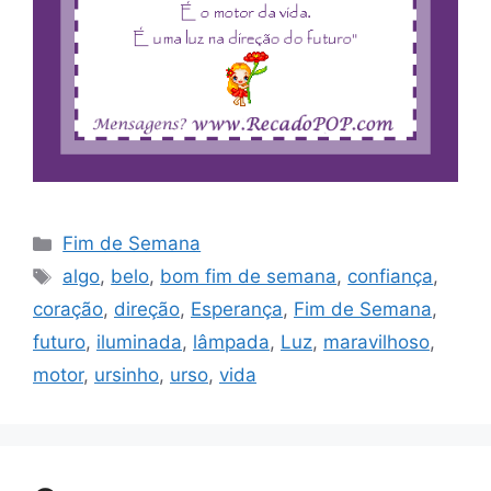
Categorias
Fim de Semana
Tags
algo
,
belo
,
bom fim de semana
,
confiança
,
coração
,
direção
,
Esperança
,
Fim de Semana
,
futuro
,
iluminada
,
lâmpada
,
Luz
,
maravilhoso
,
motor
,
ursinho
,
urso
,
vida