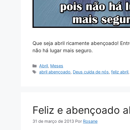
Que seja abril ricamente abençoado! En
não há lugar mais seguro.
Categorias
Abril
,
Meses
Tags
abril abençoado
,
Deus cuida de nós
,
feliz abril
Feliz e abençoado ab
31 de março de 2013
Por
Rosane