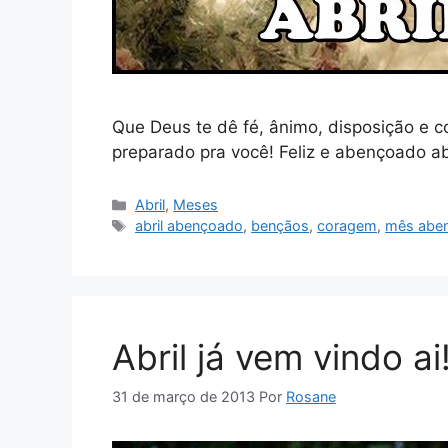
Que Deus te dê fé, ânimo, disposição e 
preparado pra você! Feliz e abençoado abr
Categorias
Abril
,
Meses
Tags
abril abençoado
,
bençãos
,
coragem
,
mês abe
Abril já vem vindo ai
31 de março de 2013
Por
Rosane