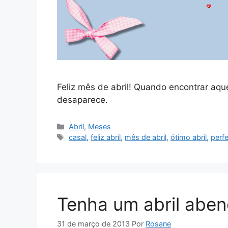
Feliz mês de abril! Quando encontrar aque
desaparece.
Categorias
Abril
,
Meses
Tags
casal
,
feliz abril
,
mês de abril
,
ótimo abril
,
perf
Tenha um abril abe
31 de março de 2013
Por
Rosane