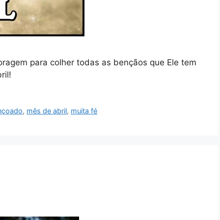
coragem para colher todas as bençãos que Ele tem
il!
nçoado
,
mês de abril
,
muita fé
!