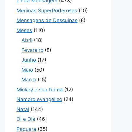
Linda Mensagem
(473)
Meninas SuperPoderosas
(10)
Mensagens de Desculpas
(8)
Meses
(110)
Abril
(18)
Fevereiro
(8)
Junho
(17)
Maio
(50)
Março
(15)
Mickey e sua turma
(12)
Namoro evangélico
(24)
Natal
(144)
Oi e Olá
(46)
Paquera
(35)