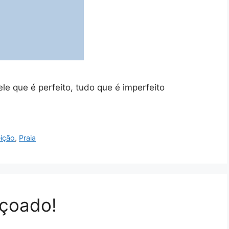
le que é perfeito, tudo que é imperfeito
eição
,
Praia
nçoado!