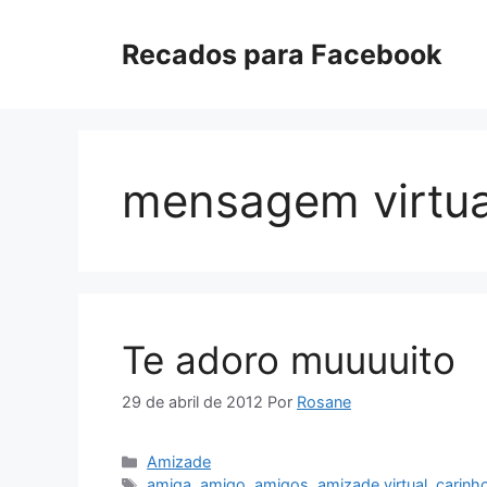
Pular
para
Recados para Facebook
o
conteúdo
mensagem virtua
Te adoro muuuuito
29 de abril de 2012
Por
Rosane
Categorias
Amizade
Tags
amiga
,
amigo
,
amigos
,
amizade virtual
,
carinh