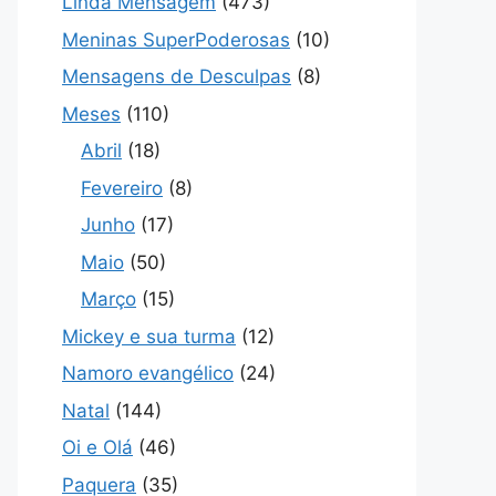
Linda Mensagem
(473)
Meninas SuperPoderosas
(10)
Mensagens de Desculpas
(8)
Meses
(110)
Abril
(18)
Fevereiro
(8)
Junho
(17)
Maio
(50)
Março
(15)
Mickey e sua turma
(12)
Namoro evangélico
(24)
Natal
(144)
Oi e Olá
(46)
Paquera
(35)