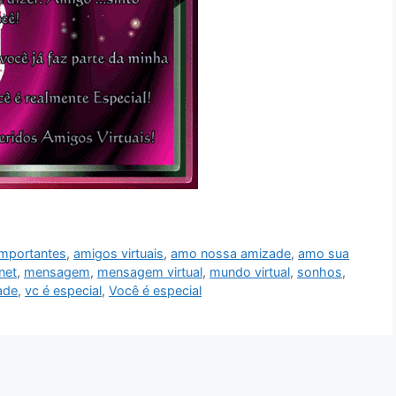
importantes
,
amigos virtuais
,
amo nossa amizade
,
amo sua
rnet
,
mensagem
,
mensagem virtual
,
mundo virtual
,
sonhos
,
ade
,
vc é especial
,
Você é especial