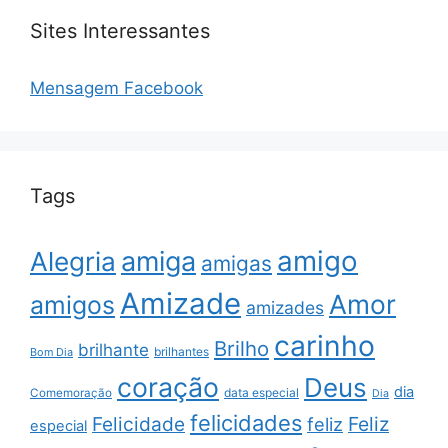
Sites Interessantes
Mensagem Facebook
Tags
amigo
amiga
Alegria
amigas
Amizade
Amor
amigos
amizades
carinho
Brilho
brilhante
brilhantes
Bom Dia
coração
Deus
dia
data especial
Comemoração
Dia
felicidades
Feliz
Felicidade
feliz
especial