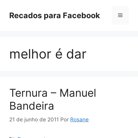
Pular
para
Recados para Facebook
Menu
o
conteúdo
melhor é dar
Ternura – Manuel
Bandeira
21 de junho de 2011
Por
Rosane
Categorias