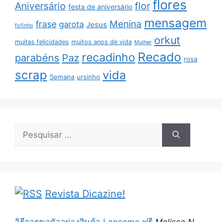
flores
Aniversário
flor
festa de aniversário
mensagem
Menina
frase
garota
Jesus
fofinho
orkut
muitas felicidades
muitos anos de vida
Mulher
Recado
recadinho
parabéns
Paz
rosa
scrap
vida
Semana
ursinho
Pesquisar
por:
Revista Dicazine!