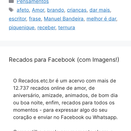
Pensamentos
Tags
afeto
,
Amor
,
brando
,
crianças
,
dar mais
,
escritor
,
frase
,
Manuel Bandeira
,
melhor é dar
,
piquenique
,
receber
,
ternura
Recados para Facebook (com Imagens!)
O Recados.etc.br é um acervo com mais de
12.737 recados online de amor, de
aniversário, amizade, animados, de bom dia
ou boa noite, enfim, recados para todos os
momentos - para expressar algo do seu
coração e enviar no Facebook ou Whatsapp.