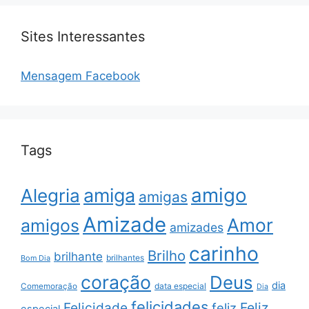
Sites Interessantes
Mensagem Facebook
Tags
amigo
amiga
Alegria
amigas
Amizade
Amor
amigos
amizades
carinho
Brilho
brilhante
brilhantes
Bom Dia
coração
Deus
dia
data especial
Comemoração
Dia
felicidades
Feliz
Felicidade
feliz
especial