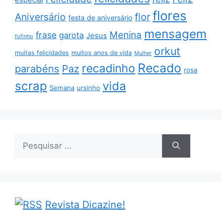
flores
Aniversário
flor
festa de aniversário
mensagem
Menina
frase
garota
Jesus
fofinho
orkut
muitas felicidades
muitos anos de vida
Mulher
Recado
recadinho
parabéns
Paz
rosa
scrap
vida
Semana
ursinho
Pesquisar
por:
Revista Dicazine!