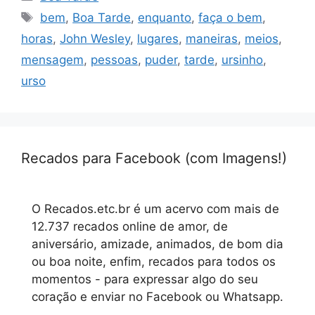
Tags
bem
,
Boa Tarde
,
enquanto
,
faça o bem
,
horas
,
John Wesley
,
lugares
,
maneiras
,
meios
,
mensagem
,
pessoas
,
puder
,
tarde
,
ursinho
,
urso
Recados para Facebook (com Imagens!)
O Recados.etc.br é um acervo com mais de
12.737 recados online de amor, de
aniversário, amizade, animados, de bom dia
ou boa noite, enfim, recados para todos os
momentos - para expressar algo do seu
coração e enviar no Facebook ou Whatsapp.