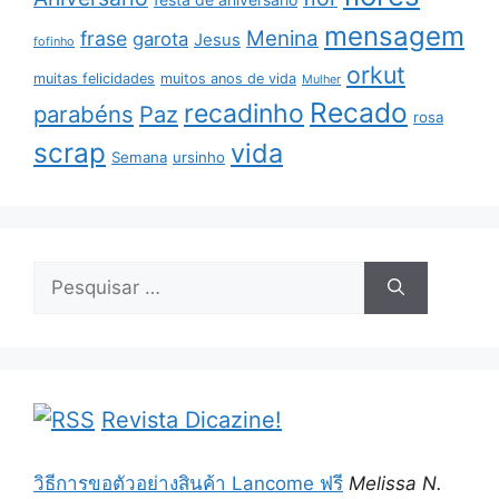
mensagem
Menina
frase
garota
Jesus
fofinho
orkut
muitas felicidades
muitos anos de vida
Mulher
Recado
recadinho
parabéns
Paz
rosa
scrap
vida
Semana
ursinho
Pesquisar
por:
Revista Dicazine!
วิธีการขอตัวอย่างสินค้า Lancome ฟรี
Melissa N.