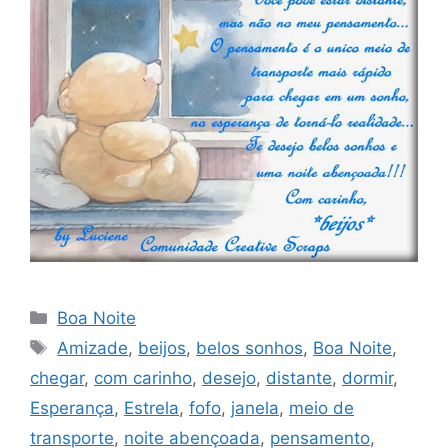
Categorias
Boa Noite
Tags
Amizade
,
beijos
,
belos sonhos
,
Boa Noite
,
chegar
,
com carinho
,
desejo
,
distante
,
dormir
,
Esperança
,
Estrela
,
fofo
,
janela
,
meio de
transporte
,
noite abençoada
,
pensamento
,