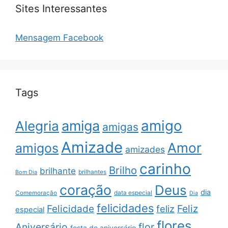
Sites Interessantes
Mensagem Facebook
Tags
amigo
amiga
Alegria
amigas
Amizade
Amor
amigos
amizades
carinho
Brilho
brilhante
brilhantes
Bom Dia
coração
Deus
dia
data especial
Comemoração
Dia
felicidades
Feliz
Felicidade
feliz
especial
flores
Aniversário
flor
festa de aniversário