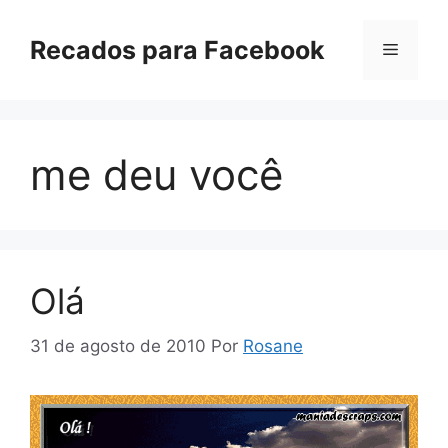
Pular
para
Recados para Facebook
Menu
o
conteúdo
me deu você
Olá
31 de agosto de 2010
Por
Rosane