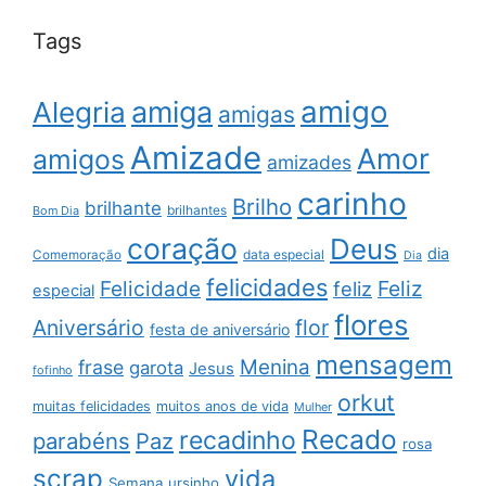
Tags
amigo
amiga
Alegria
amigas
Amizade
Amor
amigos
amizades
carinho
Brilho
brilhante
brilhantes
Bom Dia
coração
Deus
dia
data especial
Comemoração
Dia
felicidades
Feliz
Felicidade
feliz
especial
flores
Aniversário
flor
festa de aniversário
mensagem
Menina
frase
garota
Jesus
fofinho
orkut
muitas felicidades
muitos anos de vida
Mulher
Recado
recadinho
parabéns
Paz
rosa
scrap
vida
Semana
ursinho