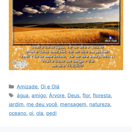
Categorias
Amizade
,
Oi e Olá
Tags
água
,
amigo
,
Árvore
,
Deus
,
flor
,
floresta
,
jardim
,
me deu você
,
mensagem
,
natureza
,
oceano
,
oi
,
ola
,
pedi