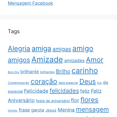
Mensagem Facebook
Tags
amigo
amiga
Alegria
amigas
Amizade
Amor
amigos
amizades
carinho
Brilho
brilhante
brilhantes
Bom Dia
coração
Deus
dia
data especial
Comemoração
Dia
felicidades
Feliz
Felicidade
feliz
especial
flores
Aniversário
flor
festa de aniversário
mensagem
Menina
frase
garota
Jesus
fofinho