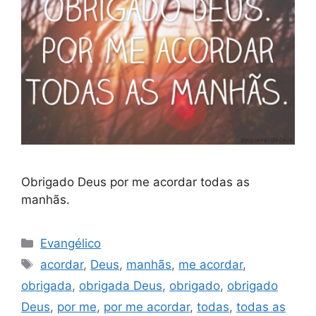
Obrigado Deus por me acordar todas as
manhãs.
Categorias
Evangélico
Tags
acordar
,
Deus
,
manhãs
,
me acordar
,
obrigada
,
obrigada Deus
,
obrigado
,
obrigado
Deus
,
por me
,
por me acordar
,
todas
,
todas as