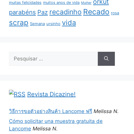
orkut
muitas felicidades
muitos anos de vida
Mulher
Recado
recadinho
parabéns
Paz
rosa
scrap
vida
Semana
ursinho
Pesquisar
por:
Revista Dicazine!
วิธีการขอตัวอย่างสินค้า Lancome ฟรี
Melissa N.
Cómo solicitar una muestra gratuita de
Lancome
Melissa N.