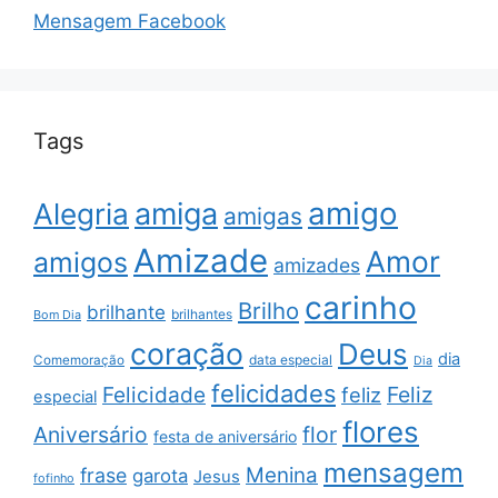
Mensagem Facebook
Tags
amigo
amiga
Alegria
amigas
Amizade
Amor
amigos
amizades
carinho
Brilho
brilhante
brilhantes
Bom Dia
coração
Deus
dia
data especial
Comemoração
Dia
felicidades
Feliz
Felicidade
feliz
especial
flores
Aniversário
flor
festa de aniversário
mensagem
Menina
frase
garota
Jesus
fofinho