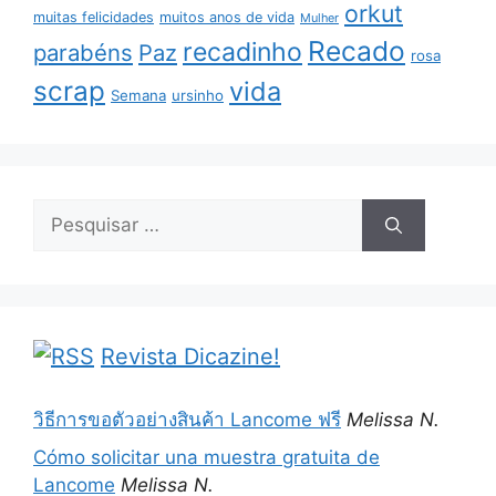
orkut
muitas felicidades
muitos anos de vida
Mulher
Recado
recadinho
parabéns
Paz
rosa
scrap
vida
Semana
ursinho
Pesquisar
por:
Revista Dicazine!
วิธีการขอตัวอย่างสินค้า Lancome ฟรี
Melissa N.
Cómo solicitar una muestra gratuita de
Lancome
Melissa N.